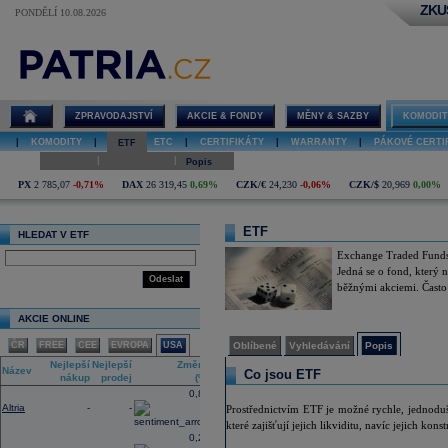
ZKU
PONDĚLÍ 10.08.2026
Deriváty - Co
je to ETF
(Exchange
traded funds)?
ZPRAVODAJSTVÍ
AKCIE & FONDY
MĚNY & SAZBY
KOMODIT
|
KOMODITY
|
ETF
|
ETC
|
CERTIFIKÁTY
|
WARRANTY
|
PÁKOVÉ CERTI
ETF
|
|
Oblíbené
Vyhledávání
Popis
PX
2 785,07
-0,71%
DAX
26 319,45
0,69%
CZK/€
24,230
-0,06%
CZK/$
20,969
0,00%
ETF
HLEDAT V ETF
Exchange Traded Funds 
Jedná se o fond, který 
Odeslat
běžnými akciemi. Často
AKCIE ONLINE
ČR
FREE
CEE
EVROPA
USA
Oblíbené
Vyhledávání
Popis
Nejlepší
Nejlepší
Změna
Název
Co jsou ETF
nákup
prodej
(%)
0,89
Altria
-
-
Prostřednictvím ETF je možné rychle, jednoduše 
které zajišťují jejich likviditu, navíc jejich k
0,29