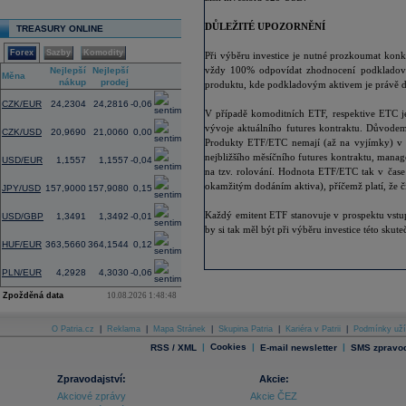
DŮLEŽITÉ UPOZORNĚNÍ
TREASURY ONLINE
Forex
Sazby
Komodity
Při výběru investice je nutné prozkoumat kon
vždy 100% odpovídat zhodnocení podkladovéh
Nejlepší
Nejlepší
Změna
Měna
nákup
prodej
(%)
produktu, kde podkladovým aktivem je právě da
CZK/EUR
24,2304
24,2816
-0,06
V případě komoditních ETF, respektive ETC je
vývoje aktuálního futures kontraktu. Důvode
CZK/USD
20,9690
21,0060
0,00
Produkty ETF/ETC nemají (až na vyjímky) v maj
nejbližšího měsíčního futures kontraktu, mana
USD/EUR
1,1557
1,1557
-0,04
na tzv. rolování. Hodnota ETF/ETC tak v čase
okamžitým dodáním aktiva), příčemž platí, že čím
JPY/USD
157,9000
157,9080
0,15
Každý emitent ETF stanovuje v prospektu vstu
USD/GBP
1,3491
1,3492
-0,01
by si tak měl být při výběru investice této sku
HUF/EUR
363,5660
364,1544
0,12
PLN/EUR
4,2928
4,3030
-0,06
Zpožděná data
10.08.2026 1:48:48
O Patria.cz
|
Reklama
|
Mapa Stránek
|
Skupina Patria
|
Kariéra v Patrii
|
Podmínky uží
|
Cookies
|
|
RSS / XML
E-mail newsletter
SMS zpravod
Zpravodajství:
Akcie:
Akciové zprávy
Akcie ČEZ