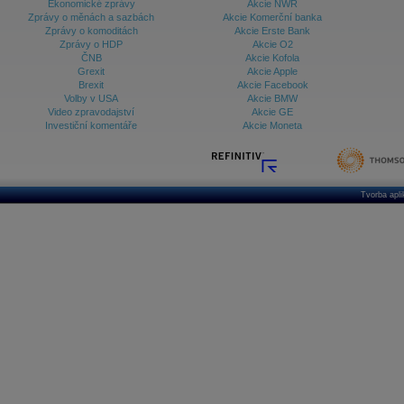
Ekonomické zprávy
Akcie NWR
Zprávy o měnách a sazbách
Akcie Komerční banka
Zprávy o komoditách
Akcie Erste Bank
Zprávy o HDP
Akcie O2
ČNB
Akcie Kofola
Grexit
Akcie Apple
Brexit
Akcie Facebook
Volby v USA
Akcie BMW
Video zpravodajství
Akcie GE
Investiční komentáře
Akcie Moneta
Tvorba apl