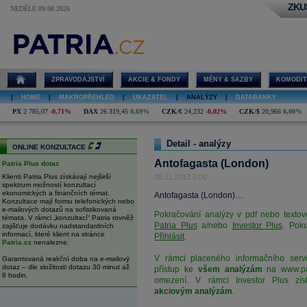
ZKU
NEDĚLE 09.08.2026
Antofagasta
(London)
ZPRAVODAJSTVÍ
AKCIE & FONDY
MĚNY & SAZBY
KOMODIT
|
HOME
|
MAKROPŘEHLED
|
UKAZATEL
|
ANALÝZY
|
DATABANKY
PX
2 785,07
-0,71%
DAX
26 319,45
0,69%
CZK/€
24,232
-0,02%
CZK/$
20,966
0,00%
Detail - analýzy
ONLINE KONZULTACE
Antofagasta (London)
Patria Plus dotaz
Klienti Patria Plus získávají nejširší
06.11.2013 0:00
spektrum možností konzultací
ekonomických a finančních témat.
Antofagasta (London)…
Konzultace mají formu telefonických nebo
e-mailových dotazů na sofistikovaná
Pokračování analýzy v pdf nebo textov
témata. V rámci „konzultací“ Patria rovněž
Patria Plus
a/nebo
Investor Plus
. Poku
zajišťuje dodávku nadstandardních
informací, které klient na stránce
Přihlásit
.
Patria.cz
nenalezne.
V rámci placeného informačního servi
Garantovaná reakční doba na e-mailový
dotaz – dle složitosti dotazu 30 minut až
přístup ke
všem analýzám
na
www.pa
8 hodin.
omezení. V rámci Investor Plus zís
akciovým analýzám
.