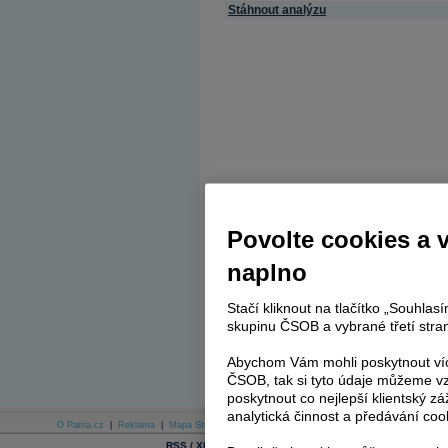
Stáhnout analýzu
Povolte cookies a 
naplno
Stačí kliknout na tlačítko „Souhla
skupinu ČSOB a vybrané třetí stran
Abychom Vám mohli poskytnout víc
ČSOB, tak si tyto údaje můžeme vz
poskytnout co nejlepší klientský zá
analytická činnost a předávání coo
O Patria.cz
|
Reklama
|
Mapa Stránek
|
Skupina Patria
|
Kariéra v Patrii
|
Podmínky uží
|
Cookies
|
|
RSS / XML
E-mail newsletter
SMS zpravod