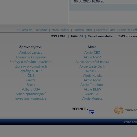
06.08.2026 16:09:26
O Patria.cz
|
Reklama
|
Mapa Stránek
|
Skupina Patria
|
Kariéra v Patrii
|
Podmínky uží
|
Cookies
|
|
RSS / XML
E-mail newsletter
SMS zpravod
Zpravodajství:
Akcie:
Akciové zprávy
Akcie ČEZ
Ekonomické zprávy
Akcie NWR
Zprávy o měnách a sazbách
Akcie Komerční banka
Zprávy o komoditách
Akcie Erste Bank
Zprávy o HDP
Akcie O2
ČNB
Akcie Kofola
Grexit
Akcie Apple
Brexit
Akcie Facebook
Volby v USA
Akcie BMW
Video zpravodajství
Akcie GE
Investiční komentáře
Akcie Moneta
Tvorba apl