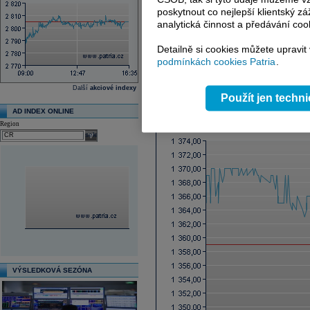
Ex-dividenda den
poskytnout co nejlepší klientský zá
Průměrná cílová cena
analytická činnost a předávání coo
Další fundamenty naleznete
zde
.
Detailně si cookies můžete upravit
podmínkách cookies Patria
.
Reklama
Další
akciové indexy
Použít jen techn
Graf online
AD INDEX ONLINE
Region
select
VÝSLEDKOVÁ SEZÓNA