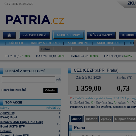
ZKU
ČTVRTEK 06.08.2026
Detail akcie
ČEZ online
ZPRAVODAJSTVÍ
AKCIE & FONDY
MĚNY & SAZBY
KOMODIT
|
PŘEHLED
|
INDEXY A FUTURES
|
AKCIE ONLINE
|
AKCIE HISTORIE
|
DETA
|
|
|
|
Online
Historie
Zprávy
O společnosti
Hospodaření
PX
2 805,12
1,30%
DAX
26 140,13
0,05%
CZK/€
24,223
0,20%
CZK/$
21,023
0,47%
ČEZ
(CEZPbl.PR, Praha)
HLEDÁNÍ V DETAILU AKCIÍ
Závěr k 6.8.2026
Změna (%)
select
1 359,00
-0,73
Pokročilé hledání
Odeslat
R
- Real-Time data z pražské burzy ZDARMA pro regi
TOP AKCIE
Z
- Zavřená fáze
,
O
- Otevřená fáze
,
A
- Aukce
,
V
- Vol
Parametry obchodního systému
,
Obchodní hodin
Název
Návštěvy
Agilyx Rg
4
BWAQ Rg-A
2
Online
Historie
Zprávy
O společnosti
iShares USD High Yield Corp
12
Bond UCITS ETF
Praha
Celsius
4
Adaptiv Select ETF
3