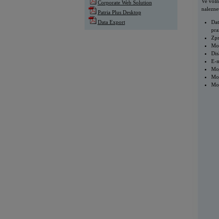
Ve voln
Corporate Web Solution
nalezne
Patria Plus Desktop
Data Export
Dat
pra
Zpr
Mon
Dis
E-m
Moj
Moj
Moj