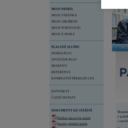
MOJE PATRIA
MOJE STRÁNKA
MOJE OBLÍBENÉ
MOJE PORTFOLIO
MOJE E-MAILY
PLACENÉ SLUŽBY
PATRIA PLUS
INVESTOR PLUS
BENEFITY
REFERENCE
KOMPLETNÍ PŘEHLED CEN
KONTAKTY
ČASTÉ DOTAZY
DOKUMENTY KE STAŽENÍ
Bezplat
z pražs
Přehled placených služeb
i umožn
Stručný přehled služeb