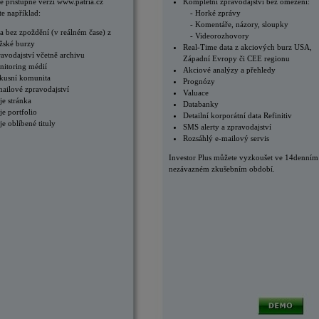
ě přístupné verzi www.patria.cz
Kompletní zpravodajství bez omezení:
te například:
Horké zprávy
Komentáře, názory, sloupky
a bez zpoždění (v reálném čase) z
Videorozhovory
žské burzy
Real-Time data z akciových burz USA,
avodajství včetně archivu
Západní Evropy či CEE regionu
itoring médií
Akciové analýzy a přehledy
kusní komunita
Prognózy
ailové zpravodajství
Valuace
e stránka
Databanky
e portfolio
Detailní korporátní data Refinitiv
e oblíbené tituly
SMS alerty a zpravodajství
Rozsáhlý e-mailový servis
Investor Plus můžete vyzkoušet ve 14denním
nezávazném zkušebním období.