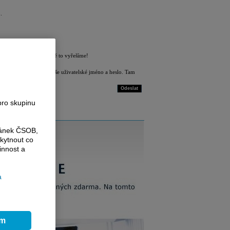
.
 221 424 332
. Společně to vyřešíme!
atria.cz
, kde zadáte Vaše uživatelské jméno a heslo. Tam
Odeslat
pro skupinu
ránek ČSOB,
kytnout co
innost a
a
ím