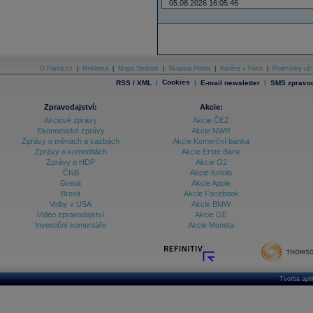
05.08.2026 16:05:46
O Patria.cz
|
Reklama
|
Mapa Stránek
|
Skupina Patria
|
Kariéra v Patrii
|
Podmínky uží
|
Cookies
|
|
RSS / XML
E-mail newsletter
SMS zpravod
Zpravodajství:
Akcie:
Akciové zprávy
Akcie ČEZ
Ekonomické zprávy
Akcie NWR
Zprávy o měnách a sazbách
Akcie Komerční banka
Zprávy o komoditách
Akcie Erste Bank
Zprávy o HDP
Akcie O2
ČNB
Akcie Kofola
Grexit
Akcie Apple
Brexit
Akcie Facebook
Volby v USA
Akcie BMW
Video zpravodajství
Akcie GE
Investiční komentáře
Akcie Moneta
Tvorba apl