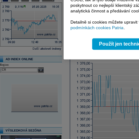
Ex-dividenda den
poskytnout co nejlepší klientský zá
Průměrná cílová cena
analytická činnost a předávání coo
Další fundamenty naleznete
zde
.
Detailně si cookies můžete upravit
podmínkách cookies Patria
.
Reklama
Použít jen techn
Graf online
Další
akciové indexy
AD INDEX ONLINE
Region
select
VÝSLEDKOVÁ SEZÓNA