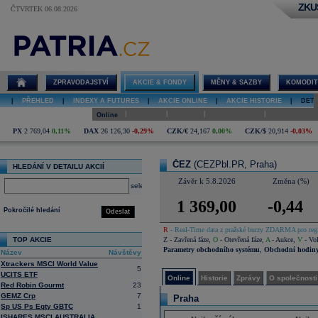
ZKU
ČTVRTEK 06.08.2026
Detail akcie
ČEZ online
ZPRAVODAJSTVÍ
AKCIE & FONDY
MĚNY & SAZBY
KOMODIT
|
PŘEHLED
|
INDEXY A FUTURES
|
AKCIE ONLINE
|
AKCIE HISTORIE
|
DETA
|
|
|
|
Online
Historie
Zprávy
O společnosti
Hospodaření
PX
2 769,04
0,11%
DAX
26 126,30
-0,29%
CZK/€
24,167
0,00%
CZK/$
20,914
-0,03%
ČEZ
(CEZPbl.PR, Praha)
HLEDÁNÍ V DETAILU AKCIÍ
Závěr k 5.8.2026
Změna (%)
select
1 369,00
-0,44
Pokročilé hledání
Odeslat
R
- Real-Time data z pražské burzy ZDARMA pro regi
TOP AKCIE
Z
- Zavřená fáze
,
O
- Otevřená fáze
,
A
- Aukce
,
V
- Vol
Parametry obchodního systému
,
Obchodní hodin
Název
Návštěvy
Xtrackers MSCI World Value
5
UCITS ETF
Online
Historie
Zprávy
O společnosti
Red Robin Gourmt
23
GEMZ Crp
7
Praha
Sp US Ps Eqty GBTC
1
ISHARES MSCI AUSTRALIA