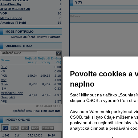
???
AtlasClear Rg
1
JPM BetaBuildrs Jp
4
VGP
10
Reklama
Matrix Service
6
Amadeus IT Hold
15
MOJE PORTFOLIO
Nastavit
Oblíbené
, nastavit
Portfolio
OBLÍBENÉ TITULY
select
Nejlepší
Nejlepší
Změna
Název
nákup
prodej
(%)
ČEZ
0,00
KB
0,00
Povolte cookies a 
PKN
149,04
149,18
2,18
Msft
-1,09
naplno
Nokia
8,438
8,452
-2,38
IBM
0,33
Mercedes-Benz
Stačí kliknout na tlačítko „Souhla
47,41
47,42
-1,97
Group AG
skupinu ČSOB a vybrané třetí stran
PFE
1,57
06.08.2026 8:00:01
Abychom Vám mohli poskytnout víc
Zpožděná data,
Real-Time data info
ČSOB, tak si tyto údaje můžeme vz
INDEXY ONLINE
poskytnout co nejlepší klientský zá
analytická činnost a předávání coo
PX
BUX
WIG
DAX
Nasdaq