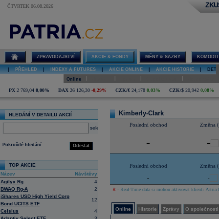
ZKU
ČTVRTEK 06.08.2026
Detail akcie
Kimberly-
Clark online
ZPRAVODAJSTVÍ
AKCIE & FONDY
MĚNY & SAZBY
KOMODIT
|
PŘEHLED
|
INDEXY A FUTURES
|
AKCIE ONLINE
|
AKCIE HISTORIE
|
DETA
|
|
|
|
Online
Historie
Zprávy
O společnosti
Hospodaření
PX
2 769,04
0,00%
DAX
26 126,30
-0,29%
CZK/€
24,178
0,03%
CZK/$
20,942
0,08%
Kimberly-Clark
HLEDÁNÍ V DETAILU AKCIÍ
Poslední obchod
Změna 
select
-
-
Pokročilé hledání
Odeslat
TOP AKCIE
Poslední obchod
Změna 
Název
Návštěvy
-
-
Agilyx Rg
4
BWAQ Rg-A
2
R
- Real-Time data si mohou aktivovat klienti Patria 
iShares USD High Yield Corp
12
Bond UCITS ETF
Online
Historie
Zprávy
O společnosti
Celsius
4
Adaptiv Select ETF
3