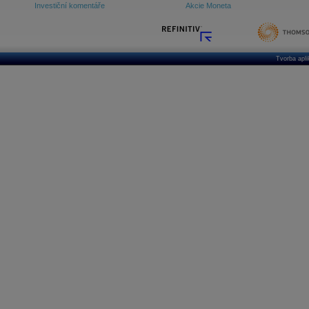
Investiční komentáře
Akcie Moneta
Tvorba apl