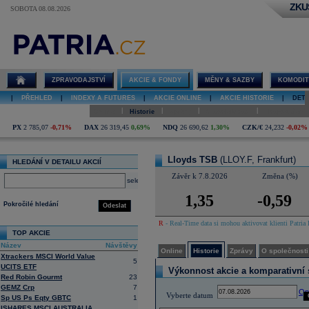
ZKU
SOBOTA 08.08.2026
Detail akcie
Lloyds TSB
online
ZPRAVODAJSTVÍ
AKCIE & FONDY
MĚNY & SAZBY
KOMODIT
|
PŘEHLED
|
INDEXY A FUTURES
|
AKCIE ONLINE
|
AKCIE HISTORIE
|
DETA
|
|
|
|
Online
Historie
Zprávy
O společnosti
Hospodaření
PX
2 785,07
-0,71%
DAX
26 319,45
0,69%
NDQ
26 690,62
1,30%
CZK/€
24,232
-0,02%
Lloyds TSB
(LLOY.F, Frankfurt)
HLEDÁNÍ V DETAILU AKCIÍ
Závěr k 7.8.2026
Změna (%)
select
1,35
-0,59
Pokročilé hledání
Odeslat
R
- Real-Time data si mohou aktivovat klienti Patria 
TOP AKCIE
Název
Návštěvy
Online
Historie
Zprávy
O společnosti
Xtrackers MSCI World Value
5
UCITS ETF
Výkonnost akcie a komparativní s
Red Robin Gourmt
23
GEMZ Crp
7
Op
Vyberte datum
Sp US Ps Eqty GBTC
1
ISHARES MSCI AUSTRALIA