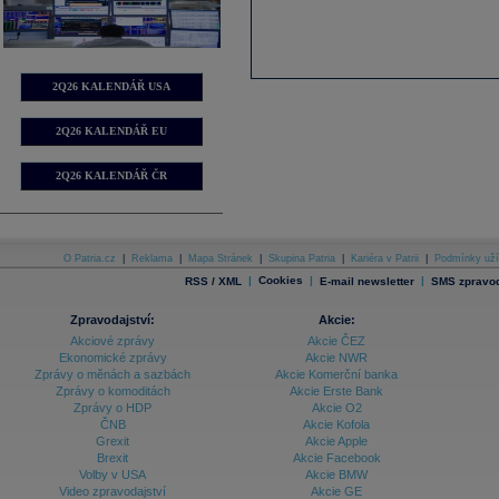
2Q26 KALENDÁŘ USA
2Q26 KALENDÁŘ EU
2Q26 KALENDÁŘ ČR
O Patria.cz
|
Reklama
|
Mapa Stránek
|
Skupina Patria
|
Kariéra v Patrii
|
Podmínky uží
|
Cookies
|
|
RSS / XML
E-mail newsletter
SMS zpravod
Zpravodajství:
Akcie:
Akciové zprávy
Akcie ČEZ
Ekonomické zprávy
Akcie NWR
Zprávy o měnách a sazbách
Akcie Komerční banka
Zprávy o komoditách
Akcie Erste Bank
Zprávy o HDP
Akcie O2
ČNB
Akcie Kofola
Grexit
Akcie Apple
Brexit
Akcie Facebook
Volby v USA
Akcie BMW
Video zpravodajství
Akcie GE