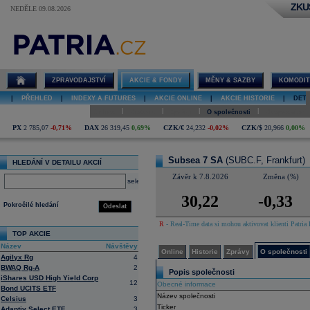
ZKU
NEDĚLE 09.08.2026
Detail akcie
Subsea 7 SA
online
ZPRAVODAJSTVÍ
AKCIE & FONDY
MĚNY & SAZBY
KOMODIT
|
PŘEHLED
|
INDEXY A FUTURES
|
AKCIE ONLINE
|
AKCIE HISTORIE
|
DETA
|
|
|
|
Online
Historie
Zprávy
O společnosti
Hospodaření
PX
2 785,07
-0,71%
DAX
26 319,45
0,69%
CZK/€
24,232
-0,02%
CZK/$
20,966
0,00%
Subsea 7 SA
(SUBC.F, Frankfurt)
HLEDÁNÍ V DETAILU AKCIÍ
Závěr k 7.8.2026
Změna (%)
select
30,22
-0,33
Pokročilé hledání
Odeslat
R
- Real-Time data si mohou aktivovat klienti Patria 
TOP AKCIE
Název
Návštěvy
Online
Historie
Zprávy
O společnosti
Agilyx Rg
4
BWAQ Rg-A
2
Popis společnosti
iShares USD High Yield Corp
12
Obecné informace
Bond UCITS ETF
Název společnosti
Celsius
3
Ticker
Adaptiv Select ETF
3