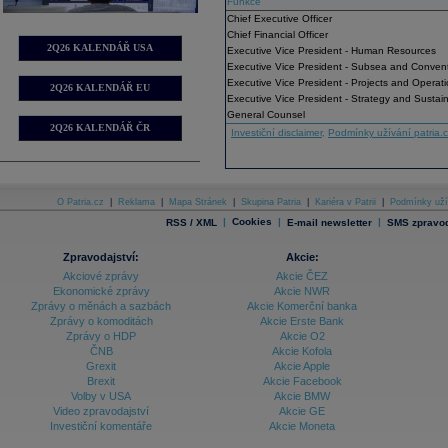
Funkce
Chief Executive Officer
Chief Financial Officer
2Q26 KALENDÁŘ USA
Executive Vice President - Human Resources
Executive Vice President - Subsea and Convent
Executive Vice President - Projects and Operat
2Q26 KALENDÁŘ EU
Executive Vice President - Strategy and Sustaina
General Counsel
2Q26 KALENDÁŘ ČR
Investiční disclaimer
,
Podmínky užívání patria.
O Patria.cz
|
Reklama
|
Mapa Stránek
|
Skupina Patria
|
Kariéra v Patrii
|
Podmínky uží
|
Cookies
|
|
RSS / XML
E-mail newsletter
SMS zpravod
Zpravodajství:
Akcie:
Akciové zprávy
Akcie ČEZ
Ekonomické zprávy
Akcie NWR
Zprávy o měnách a sazbách
Akcie Komerční banka
Zprávy o komoditách
Akcie Erste Bank
Zprávy o HDP
Akcie O2
ČNB
Akcie Kofola
Grexit
Akcie Apple
Brexit
Akcie Facebook
Volby v USA
Akcie BMW
Video zpravodajství
Akcie GE
Investiční komentáře
Akcie Moneta