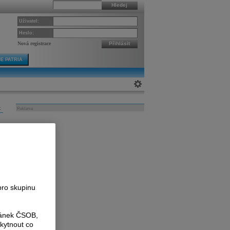
Hledej
Uživatel:
Heslo:
Nová registrace
Přihlásit
E PATRIA
k
Reklama
b
e
pro skupinu
ránek ČSOB,
kytnout co