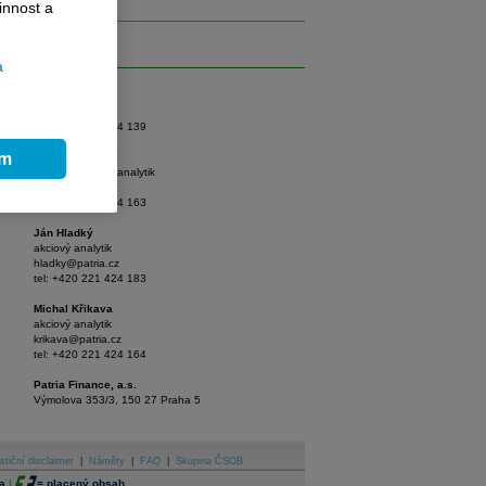
innost a
Akcie
a
Tomáš Vlk
hlavní analytik
vlk@patria.cz
tel: +420 221 424 139
ím
Branislav Soták
seniorní akciový analytik
sotak@patria.cz
tel: +420 221 424 163
Ján Hladký
akciový analytik
hladky@patria.cz
tel: +420 221 424 183
Michal Křikava
akciový analytik
krikava@patria.cz
tel: +420 221 424 164
Patria Finance, a.s.
Výmolova 353/3, 150 27 Praha 5
stiční disclaimer
|
Náměty
|
FAQ
|
Skupina ČSOB
a
|
=
placený obsah