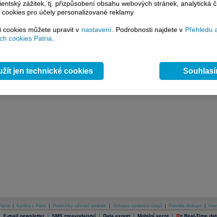
lientský zážitek, tj. přizpůsobení obsahu webových stránek, analytická č
 analýzu
 cookies pro účely personalizované reklamy.
si cookies můžete upravit v
nastavení
. Podrobnosti najdete v
Přehledu 
h cookies Patria
.
žít jen technické cookies
Souhlas
atria
|
Kariéra v Patrii
|
Podmínky užívání stránek
|
Ochrana osobních údajů
|
Pravidla diskuse
|
Inve
|
|
|
|
|
E-mail newsletter
SMS zpravodajství
Data export
Mobilní verze
R
=
Real-Time dat