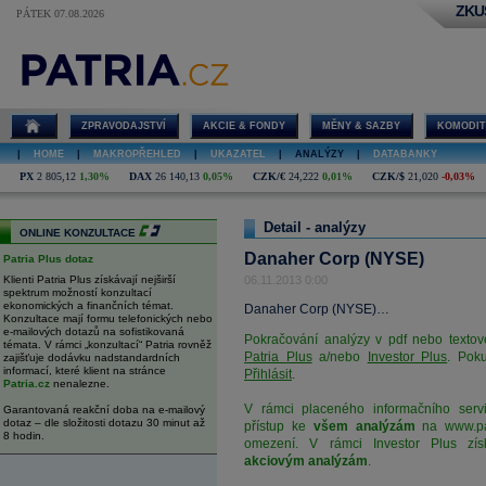
ZKU
PÁTEK 07.08.2026
Danaher Corp
(NYSE)
ZPRAVODAJSTVÍ
AKCIE & FONDY
MĚNY & SAZBY
KOMODIT
|
HOME
|
MAKROPŘEHLED
|
UKAZATEL
|
ANALÝZY
|
DATABANKY
PX
2 805,12
1,30%
DAX
26 140,13
0,05%
CZK/€
24,222
0,01%
CZK/$
21,020
-0,03%
Detail - analýzy
ONLINE KONZULTACE
Danaher Corp (NYSE)
Patria Plus dotaz
Klienti Patria Plus získávají nejširší
06.11.2013 0:00
spektrum možností konzultací
ekonomických a finančních témat.
Danaher Corp (NYSE)…
Konzultace mají formu telefonických nebo
e-mailových dotazů na sofistikovaná
Pokračování analýzy v pdf nebo textov
témata. V rámci „konzultací“ Patria rovněž
Patria Plus
a/nebo
Investor Plus
. Poku
zajišťuje dodávku nadstandardních
informací, které klient na stránce
Přihlásit
.
Patria.cz
nenalezne.
V rámci placeného informačního servi
Garantovaná reakční doba na e-mailový
dotaz – dle složitosti dotazu 30 minut až
přístup ke
všem analýzám
na
www.pa
8 hodin.
omezení. V rámci Investor Plus zís
akciovým analýzám
.