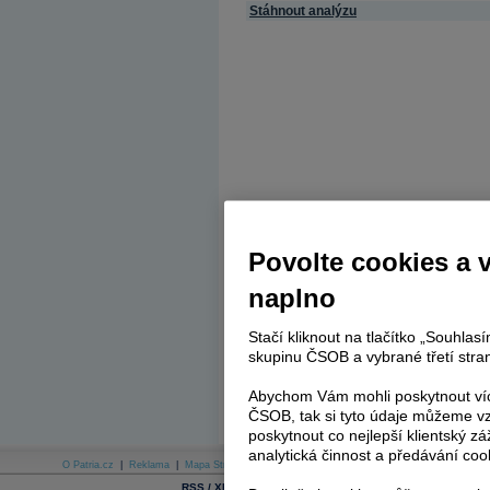
Stáhnout analýzu
Povolte cookies a 
naplno
Stačí kliknout na tlačítko „Souhla
skupinu ČSOB a vybrané třetí stran
Abychom Vám mohli poskytnout víc
ČSOB, tak si tyto údaje můžeme vz
poskytnout co nejlepší klientský zá
analytická činnost a předávání coo
O Patria.cz
|
Reklama
|
Mapa Stránek
|
Skupina Patria
|
Kariéra v Patrii
|
Podmínky uží
|
Cookies
|
|
RSS / XML
E-mail newsletter
SMS zpravod