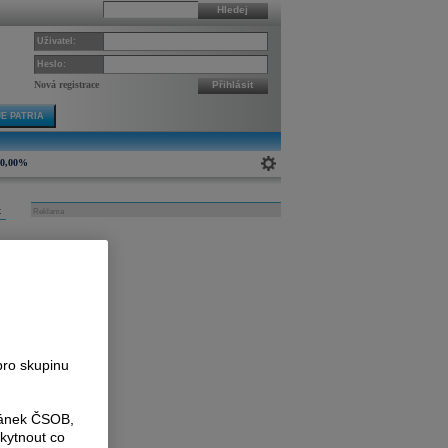
Hledej
Uživatel:
Heslo:
Nová registrace
Přihlásit
E PATRIA
0,00%
k
Reklama
b
e
pro skupinu
ránek ČSOB,
kytnout co