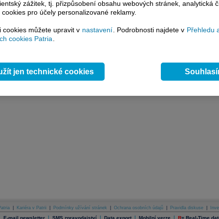
lientský zážitek, tj. přizpůsobení obsahu webových stránek, analytická č
 analýzu
 cookies pro účely personalizované reklamy.
si cookies můžete upravit v
nastavení
. Podrobnosti najdete v
Přehledu 
h cookies Patria
.
žít jen technické cookies
Souhlas
atria
|
Kariéra v Patrii
|
Podmínky užívání stránek
|
Ochrana osobních údajů
|
Pravidla diskuse
|
Inve
|
|
|
|
|
E-mail newsletter
SMS zpravodajství
Data export
Mobilní verze
R
=
Real-Time dat