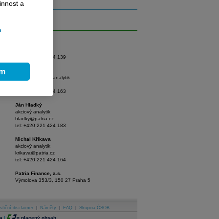
innost a
Akcie
a
Tomáš Vlk
hlavní analytik
vlk@patria.cz
tel: +420 221 424 139
ím
Branislav Soták
seniorní akciový analytik
sotak@patria.cz
tel: +420 221 424 163
Ján Hladký
akciový analytik
hladky@patria.cz
tel: +420 221 424 183
Michal Křikava
akciový analytik
krikava@patria.cz
tel: +420 221 424 164
Patria Finance, a.s.
Výmolova 353/3, 150 27 Praha 5
stiční disclaimer
|
Náměty
|
FAQ
|
Skupina ČSOB
a
|
=
placený obsah