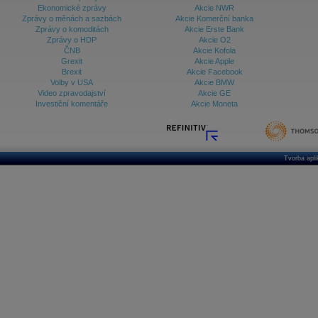
Ekonomické zprávy
Akcie NWR
Zprávy o měnách a sazbách
Akcie Komerční banka
Zprávy o komoditách
Akcie Erste Bank
Zprávy o HDP
Akcie O2
ČNB
Akcie Kofola
Grexit
Akcie Apple
Brexit
Akcie Facebook
Volby v USA
Akcie BMW
Video zpravodajství
Akcie GE
Investiční komentáře
Akcie Moneta
Tvorba apl