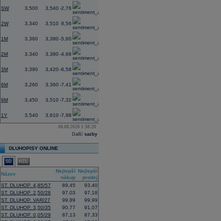
SW
3,500
3,540
-2,76
2W
3,340
3,510
8,56
1M
3,360
3,380
-5,60
2M
3,340
3,380
-4,68
3M
3,390
3,420
-6,58
6M
3,260
3,360
-7,41
9M
3,450
3,510
-7,32
1Y
3,540
3,610
-7,98
06.08.2026 1:38:20
Další
sazby
DLUHOPISY ONLINE
SD
HZL
Nejlepší
Nejlepší
Název
nákup
prodej
ST. DLUHOP. 4,85/57
89,45
93,40
ST. DLUHOP. 2,50/28
97,03
97,18
ST. DLUHOP. VAR/27
99,89
99,99
ST. DLUHOP. 3,50/35
90,77
91,07
ST. DLUHOP. 0,05/29
87,13
87,33