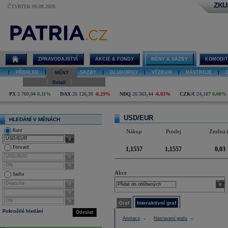
ZKU
ČTVRTEK 06.08.2026
Detail kurzu
USD/EUR
ZPRAVODAJSTVÍ
AKCIE & FONDY
MĚNY & SAZBY
KOMODIT
|
PŘEHLED
|
MĚNY
|
SAZBY
|
DLUHOPISY
|
VÝZKUM
|
NÁSTROJE
|
MĚNY
|
|
Online
Detail
Historie
PX
2 769,04
0,11%
DAX
26 126,30
-0,29%
NDQ
26 363,44
-0,83%
CZK/€
24,167
0,00%
USD/EUR
HLEDÁNÍ V MĚNÁCH
Kurz
Nákup
Prodej
Změna 
select
Forward
1,1557
1,1557
0,03
select
select
Akce
Sazba
select
selec
select
select
Graf
Interaktivní graf
Pokročilé hledání
Odeslat
Anotace
Nastavení grafu