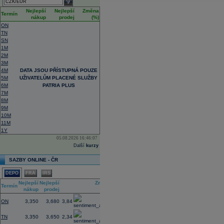
select
Nejlepší
Nejlepší
Změna
Termín
nákup
prodej
(%)
ON
TN
SN
1M
2M
3M
4M
DATA JSOU PŘÍSTUPNÁ POUZE
5M
UŽIVATELŮM PLACENÉ SLUŽBY
6M
PATRIA PLUS
7M
8M
9M
10M
11M
1Y
05.08.2026 16:46:07
Další
kurzy
SAZBY ONLINE - ČR
DEPO
FRA
IRS
Nejlepší
Nejlepší
Změna
Termín
nákup
prodej
(%)
ON
3,350
3,680
3,84
TN
3,350
3,650
2,34