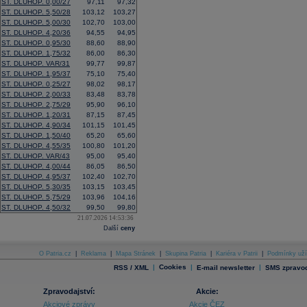
ST. DLUHOP. 0,00/27
97,11
97,32
ST. DLUHOP. 5,50/28
103,12
103,27
ST. DLUHOP. 5,00/30
102,70
103,00
ST. DLUHOP. 4,20/36
94,55
94,95
ST. DLUHOP. 0,95/30
88,60
88,90
ST. DLUHOP. 1,75/32
86,00
86,30
ST. DLUHOP. VAR/31
99,77
99,87
ST. DLUHOP. 1,95/37
75,10
75,40
ST. DLUHOP. 0,25/27
98,02
98,17
ST. DLUHOP. 2,00/33
83,48
83,78
ST. DLUHOP. 2,75/29
95,90
96,10
ST. DLUHOP. 1,20/31
87,15
87,45
ST. DLUHOP. 4,90/34
101,15
101,45
ST. DLUHOP. 1,50/40
65,20
65,60
ST. DLUHOP. 4,55/35
100,80
101,20
ST. DLUHOP. VAR/43
95,00
95,40
ST. DLUHOP. 4,00/44
86,05
86,50
ST. DLUHOP. 4,95/37
102,40
102,70
ST. DLUHOP. 5,30/35
103,15
103,45
ST. DLUHOP. 5,75/29
103,96
104,16
ST. DLUHOP. 4,50/32
99,50
99,80
21.07.2026 14:53:36
Další
ceny
O Patria.cz
|
Reklama
|
Mapa Stránek
|
Skupina Patria
|
Kariéra v Patrii
|
Podmínky uží
|
Cookies
|
|
RSS / XML
E-mail newsletter
SMS zpravod
Zpravodajství:
Akcie:
Akciové zprávy
Akcie ČEZ