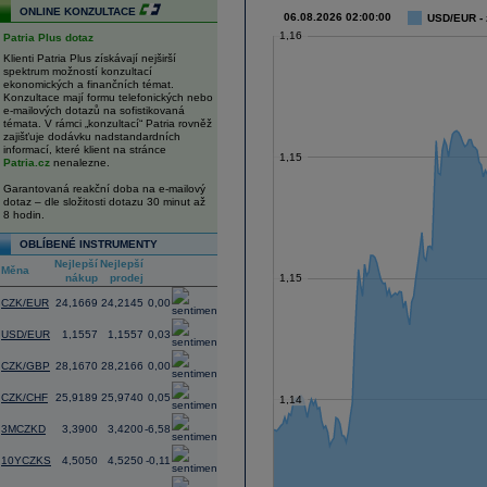
ONLINE KONZULTACE
06.08.2026 02:00:00
USD/EUR - 
1,16
Patria Plus dotaz
Klienti Patria Plus získávají nejširší
spektrum možností konzultací
ekonomických a finančních témat.
Konzultace mají formu telefonických nebo
e-mailových dotazů na sofistikovaná
témata. V rámci „konzultací“ Patria rovněž
zajišťuje dodávku nadstandardních
informací, které klient na stránce
1,15
Patria.cz
nenalezne.
Garantovaná reakční doba na e-mailový
dotaz – dle složitosti dotazu 30 minut až
8 hodin.
OBLÍBENÉ INSTRUMENTY
Nejlepší
Nejlepší
Změna
Měna
nákup
prodej
(%)
1,15
CZK/EUR
24,1669
24,2145
0,00
USD/EUR
1,1557
1,1557
0,03
CZK/GBP
28,1670
28,2166
0,00
CZK/CHF
25,9189
25,9740
0,05
1,14
3MCZKD
3,3900
3,4200
-6,58
10YCZKS
4,5050
4,5250
-0,11