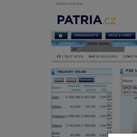
NEDĚLE 09.08.2026
Energie - PXE,
Energetická
burza Praha,
futures,
elektrická
ZPRAVODAJSTVÍ
AKCIE & FONDY
energie
|
KOMODITY
|
ETF
|
ETC
|
CERTIFIKÁTY
|
ENERG. BURZA
|
|
ČR
Slovensko
Maďarsko
PX
2 785,07
-0,71%
DAX
26 319,45
0,69%
CZK/€
24
PXE I
TREASURY ONLINE
Forex
Sazby
Komodity
Název
Nejlepší
Nejlepší
Změna
Název
SPOT Mar
nákup
prodej
(%)
SPOT Mar
Zlato
4 339,260
4 345,260
0,00
SP
Stříbro
63,400
63,700
0,00
Paládium
1 368,000
1 380,000
0,46
Platina
1 740,500
1 765,500
0,00
Ropa
83,080
83,080
4,61
Brent