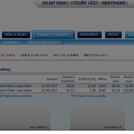
ZKUSIT DEMO
OTEVŘÍT ÚČET
WEBTRADER
|
|
|
MĚNY & SAZBY
KOMODITY & DERIVÁTY
EKONOMIKA
PRÁVO
MOJ
WARRANTY
|
PÁKOVÉ CERTIFIKÁTY
|
,232
-0,02%
CZK/$
20,966
0,00%
AU
4 339,26
0,00%
BRT
83,08
4,61%
ndexy
Zavírací
Roční
Roční
Datum
Změna [%]
Měna
hodnota
min.
max.
ket Base Load Index
14.06.2017
38,90
12,69
EUR
38,90
91,80
ket Peak Load Index
14.06.2017
41,13
7,30
EUR
41,13
123,69
OT Market Base Load Index
SPOT Market Peak Load Index