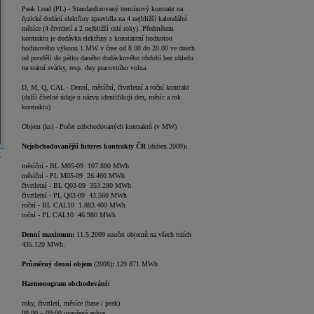
Peak Load (PL) - Standardizovaný termínový kontrakt na
fyzické dodání elektřiny zpravidla na 4 nejbližší kalendářní
měsíce (4 čtvrtletí a 2 nejbližší celé roky). Předmětem
kontraktu je dodávka elektřiny s konstantní hodnotou
hodinového výkonu 1 MW v čase od 8.00 do 20.00 ve dnech
od pondělí do pátku daného dodávkového období bez ohledu
na státní svátky, resp. dny pracovního volna.
D, M, Q, CAL - Denní, měsíční, čtvrtletní a roční kontrakt
(další číselné údaje u názvu identifikují den, měsíc a rok
kontraktu)
Objem (ks) - Počet zobchodovaných kontraktů (v MW)
Nejobchodovanější futures kontrakty ČR
(duben 2009)
:
E
měsíční - BL M05-09 107.880 MWh
měsíční - PL M05-09 26.460 MWh
čtvrtletní - BL Q03-09 353.280 MWh
čtvrtletní - PL Q03-09 43.560 MWh
roční - BL CAL10 1.883.400 MWh
roční - PL CAL10 46.980 MWh
Denní maximum:
11.5.2009 součet objemů na všech trzích
435.120 MWh.
Průměrný denní objem
(2008)
:
129.871 MWh
Harmonogram obchodování:
roky, čtvrtletí, měsíce (base / peak)
08:00 – 09:00 uzavřená aukce