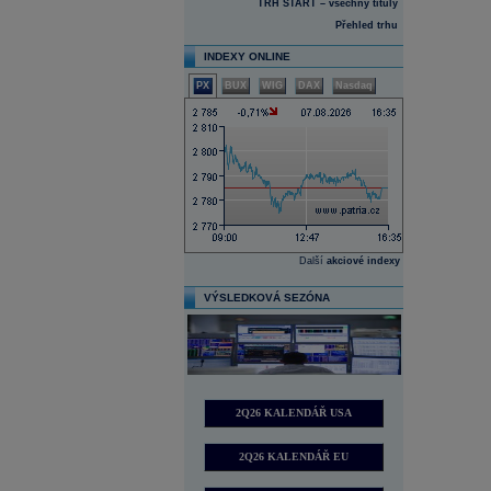
TRH START – všechny tituly
Přehled trhu
INDEXY ONLINE
PX
BUX
WIG
DAX
Nasdaq
Další
akciové indexy
VÝSLEDKOVÁ SEZÓNA
2Q26 KALENDÁŘ USA
2Q26 KALENDÁŘ EU