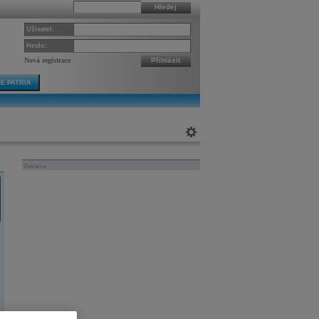
Hledej
Uživatel:
Heslo:
Nová registrace
Přihlásit
E PATRIA
Reklama