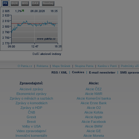
PX
BUX
WIG
DAX
Nasdaq
Další
akciové indexy
O Patria.cz
|
Reklama
|
Mapa Stránek
|
Skupina Patria
|
Kariéra v Patrii
|
Podmínky uží
|
Cookies
|
|
RSS / XML
E-mail newsletter
SMS zpravod
Zpravodajství:
Akcie:
Akciové zprávy
Akcie ČEZ
Ekonomické zprávy
Akcie NWR
Zprávy o měnách a sazbách
Akcie Komerční banka
Zprávy o komoditách
Akcie Erste Bank
Zprávy o HDP
Akcie O2
ČNB
Akcie Kofola
Grexit
Akcie Apple
Brexit
Akcie Facebook
Volby v USA
Akcie BMW
Video zpravodajství
Akcie GE
Investiční komentáře
Akcie Moneta