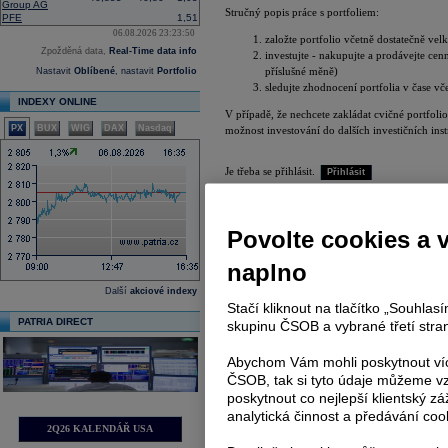
Group AG
Stručný popis práce s portfoliem:
PFE
1,51
06.08.2026 23:23:50
založte portfolio včetně dostatečně ve
Zpožděná data,
Real-Time data info
investujte - nakupujte a prodávejte ce
příslušné měně)
Nastavit
Oblíbené
, nastavit
Portfolio
sledujte zhodnocení portfolia v čase v
INDEXY ONLINE
V případě, že nechcete zakládat cvičné portfolio
PX
BUX
WIG
DAX
Nasdaq
možnost investování do dalších investičních ins
Je třeba se přihlásit.
Přihlásit
Povolte cookies a 
naplno
Další
akciové indexy
Stačí kliknout na tlačítko „Souhla
PATRIA DIRECT
skupinu ČSOB a vybrané třetí stran
Abychom Vám mohli poskytnout víc
ČSOB, tak si tyto údaje můžeme vz
poskytnout co nejlepší klientský zá
analytická činnost a předávání coo
2Q26 KALENDÁŘ USA