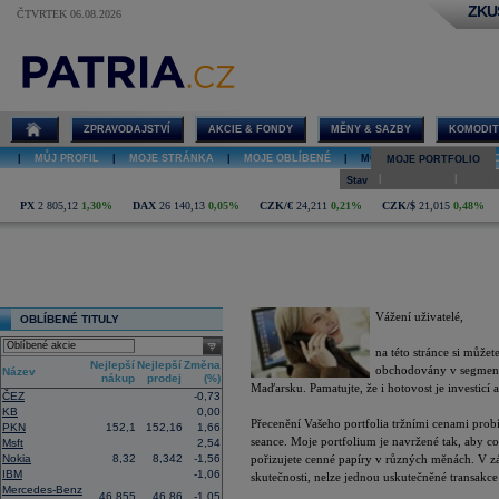
ZKU
ČTVRTEK 06.08.2026
Stav
ZPRAVODAJSTVÍ
AKCIE & FONDY
MĚNY & SAZBY
KOMODIT
|
MŮJ PROFIL
|
MOJE STRÁNKA
|
MOJE OBLÍBENÉ
|
MOJE PORTFOLIO
|
MO
MOJE PORTFOLIO
|
|
Stav
Transakce
Analý
PX
2 805,12
1,30%
DAX
26 140,13
0,05%
CZK/€
24,211
0,21%
CZK/$
21,015
0,48%
Stav
Vážení uživatelé,
OBLÍBENÉ TITULY
select
na této stránce si můžet
Nejlepší
Nejlepší
Změna
obchodovány v segmente
Název
nákup
prodej
(%)
Maďarsku. Pamatujte, že i hotovost je investicí a
ČEZ
-0,73
KB
0,00
Přecenění Vašeho portfolia tržními cenami prob
PKN
152,1
152,16
1,66
seance. Moje portfolium je navržené tak, aby co
Msft
2,54
Nokia
8,32
8,342
-1,56
pořizujete cenné papíry v různých měnách. V zá
IBM
-1,06
skutečnosti, nelze jednou uskutečněné transakce
Mercedes-Benz
46,855
46,86
-1,05