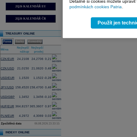
Detailně si cookies můžete upravit
podmínkách cookies Patria
.
2Q26 KALENDÁŘ EU
2Q26 KALENDÁŘ ČR
Použít jen techn
TREASURY ONLINE
Forex
Sazby
Komodity
Nejlepší
Nejlepší
Změna
Měna
nákup
prodej
(%)
CZK/EUR
24,2108
24,2706
0,21
CZK/USD
21,0150
21,0620
0,48
USD/EUR
1,1520
1,1522
-0,28
JPY/USD
158,4520
158,4700
0,46
USD/GBP
1,3452
1,3456
-0,10
HUF/EUR
364,8157
365,3607
0,97
PLN/EUR
4,2972
4,3069
0,03
Zpožděná data
06.08.2026 23:33:55
INDEXY ONLINE