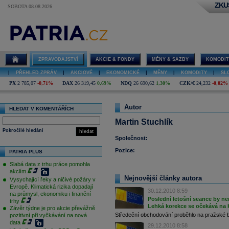
ZKU
SOBOTA 08.08.2026
Martin
Stuchlík
ZPRAVODAJSTVÍ
AKCIE & FONDY
MĚNY & SAZBY
KOMODIT
|
PŘEHLED ZPRÁV
|
AKCIOVÉ
|
EKONOMICKÉ
|
MĚNY
|
KOMODITY
|
SL
PX
2 785,07
-0,71%
DAX
26 319,45
0,69%
NDQ
26 690,62
1,30%
CZK/€
24,232
-0,02%
Autor
HLEDAT V KOMENTÁŘÍCH
Martin Stuchlík
Pokročilé hledání
hledat
Společnost:
Pozice:
PATRIA PLUS
Slabá data z trhu práce pomohla
akciím
Nejnovější články autora
Vysychající řeky a ničivé požáry v
Evropě. Klimatická rizika dopadají
30.12.2010 8:59
na průmysl, ekonomiku i finanční
Poslední letošní seance by ne
trhy
Lehká korekce se očekává na
Závěr týdne je pro akcie převážně
Středeční obchodování proběhlo na pražské bu
pozitivní při vyčkávání na nová
data
29.12.2010 8:58