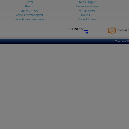
Grexit
Akcie Apple
Brexit
Akcie Facebook
Volby v USA
Akcie BMW
Video zpravodajství
Akcie GE
Investiční komentáře
Akcie Moneta
Tvorba apl