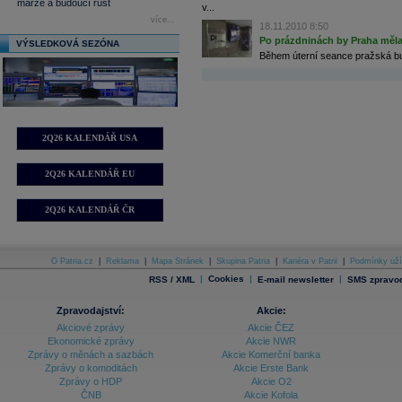
marže a budoucí růst
v...
více...
18.11.2010 8:50
Po prázdninách by Praha měla 
VÝSLEDKOVÁ SEZÓNA
Během úterní seance pražská burz
2Q26 KALENDÁŘ USA
2Q26 KALENDÁŘ EU
2Q26 KALENDÁŘ ČR
O Patria.cz
|
Reklama
|
Mapa Stránek
|
Skupina Patria
|
Kariéra v Patrii
|
Podmínky uží
|
Cookies
|
|
RSS / XML
E-mail newsletter
SMS zpravod
Zpravodajství:
Akcie:
Akciové zprávy
Akcie ČEZ
Ekonomické zprávy
Akcie NWR
Zprávy o měnách a sazbách
Akcie Komerční banka
Zprávy o komoditách
Akcie Erste Bank
Zprávy o HDP
Akcie O2
ČNB
Akcie Kofola