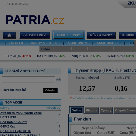
ZKU
PÁTEK 07.08.2026
Detail akcie
ThyssenKrupp
online
ZPRAVODAJSTVÍ
AKCIE & FONDY
MĚNY & SAZBY
KOMODIT
|
PŘEHLED
|
INDEXY A FUTURES
|
AKCIE ONLINE
|
AKCIE HISTORIE
|
DETA
|
|
|
|
Online
Historie
Zprávy
O společnosti
Hospodaření
PX
2 785,07
-0,71%
DAX
26 319,45
0,69%
NDQ
26 690,62
1,30%
CZK/€
24,243
0,09%
ThyssenKrupp
(TKAG.F, Frankfurt
HLEDÁNÍ V DETAILU AKCIÍ
Poslední obchod
Změna (%)
select
12,57
-0,16
Pokročilé hledání
Odeslat
R
- Real-Time data si mohou aktivovat klienti Patria 
TOP AKCIE
Název
Návštěvy
Online
Historie
Zprávy
O společnosti
Xtrackers MSCI World Value
5
UCITS ETF
Frankfurt
Red Robin Gourmt
23
GEMZ Crp
7
Nejlepší nákup
Nejle
Sp US Ps Eqty GBTC
1
Objem (ks)
Cena (EUR)
Cena (EU
ISHARES MSCI AUSTRALIA