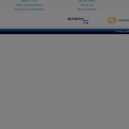
Volby v USA
Akcie BMW
Video zpravodajství
Akcie GE
Investiční komentáře
Akcie Moneta
Tvorba apl