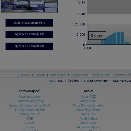
2Q26 KALENDÁŘ USA
2Q26 KALENDÁŘ EU
2Q26 KALENDÁŘ ČR
O Patria.cz
|
Reklama
|
Mapa Stránek
|
Skupina Patria
|
Kariéra v Patrii
|
Podmínky uží
|
Cookies
|
|
RSS / XML
E-mail newsletter
SMS zpravod
Zpravodajství:
Akcie:
Akciové zprávy
Akcie ČEZ
Ekonomické zprávy
Akcie NWR
Zprávy o měnách a sazbách
Akcie Komerční banka
Zprávy o komoditách
Akcie Erste Bank
Zprávy o HDP
Akcie O2
ČNB
Akcie Kofola
Grexit
Akcie Apple
Brexit
Akcie Facebook