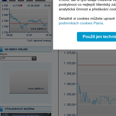
Ex-dividenda den
poskytnout co nejlepší klientský zá
Průměrná cílová cena
analytická činnost a předávání coo
Další fundamenty naleznete
zde
.
Detailně si cookies můžete upravit
podmínkách cookies Patria
.
Reklama
Použít jen techn
Graf online
Další
akciové indexy
AD INDEX ONLINE
Region
select
VÝSLEDKOVÁ SEZÓNA