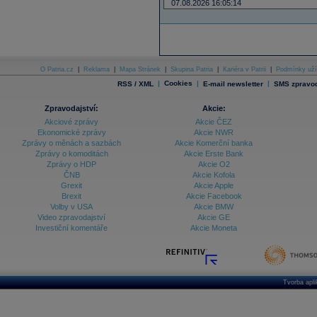
07.08.2026 16:05:14
O Patria.cz
|
Reklama
|
Mapa Stránek
|
Skupina Patria
|
Kariéra v Patrii
|
Podmínky uží
|
Cookies
|
|
RSS / XML
E-mail newsletter
SMS zpravod
Zpravodajství:
Akcie:
Akciové zprávy
Akcie ČEZ
Ekonomické zprávy
Akcie NWR
Zprávy o měnách a sazbách
Akcie Komerční banka
Zprávy o komoditách
Akcie Erste Bank
Zprávy o HDP
Akcie O2
ČNB
Akcie Kofola
Grexit
Akcie Apple
Brexit
Akcie Facebook
Volby v USA
Akcie BMW
Video zpravodajství
Akcie GE
Investiční komentáře
Akcie Moneta
Tvorba apl