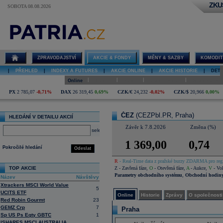
ZKU
SOBOTA 08.08.2026
Detail akcie
ČEZ online
ZPRAVODAJSTVÍ
AKCIE & FONDY
MĚNY & SAZBY
KOMODIT
|
PŘEHLED
|
INDEXY A FUTURES
|
AKCIE ONLINE
|
AKCIE HISTORIE
|
DETA
|
|
|
|
Online
Historie
Zprávy
O společnosti
Hospodaření
PX
2 785,07
-0,71%
DAX
26 319,45
0,69%
CZK/€
24,232
-0,02%
CZK/$
20,966
0,00%
ČEZ
(CEZPbl.PR, Praha)
HLEDÁNÍ V DETAILU AKCIÍ
Závěr k 7.8.2026
Změna (%)
select
1 369,00
0,74
Pokročilé hledání
Odeslat
R
- Real-Time data z pražské burzy ZDARMA pro regi
TOP AKCIE
Z
- Zavřená fáze
,
O
- Otevřená fáze
,
A
- Aukce
,
V
- Vol
Parametry obchodního systému
,
Obchodní hodin
Název
Návštěvy
Xtrackers MSCI World Value
5
UCITS ETF
Online
Historie
Zprávy
O společnosti
Red Robin Gourmt
23
GEMZ Crp
7
Praha
Sp US Ps Eqty GBTC
1
ISHARES MSCI AUSTRALIA