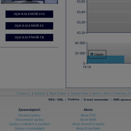
2Q26 KALENDÁŘ USA
2Q26 KALENDÁŘ EU
2Q26 KALENDÁŘ ČR
O Patria.cz
|
Reklama
|
Mapa Stránek
|
Skupina Patria
|
Kariéra v Patrii
|
Podmínky uží
|
Cookies
|
|
RSS / XML
E-mail newsletter
SMS zpravod
Zpravodajství:
Akcie:
Akciové zprávy
Akcie ČEZ
Ekonomické zprávy
Akcie NWR
Zprávy o měnách a sazbách
Akcie Komerční banka
Zprávy o komoditách
Akcie Erste Bank