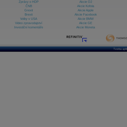
Zprávy o HDP
Akcie O2
ČNB
Akcie Kofola
Grexit
Akcie Apple
Brexit
Akcie Facebook
Volby v USA
Akcie BMW
Video zpravodajství
Akcie GE
Investiční komentáře
Akcie Moneta
Tvorba apl