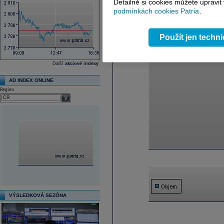
Detailně si cookies můžete upravit
podmínkách cookies Patria
.
Použít jen techn
Další
akciové indexy
AD INDEX ONLINE
Region
select
VÝSLEDKOVÁ SEZÓNA