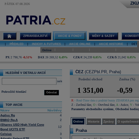
ZKU
PÁTEK 07.08.2026
Detail akcie
ČEZ online
ZPRAVODAJSTVÍ
AKCIE & FONDY
MĚNY & SAZBY
KOMODIT
|
PŘEHLED
|
INDEXY A FUTURES
|
AKCIE ONLINE
|
AKCIE HISTORIE
|
DETA
|
|
|
|
Online
Historie
Zprávy
O společnosti
Hospodaření
PX
2 790,76
-0,51%
DAX
26 269,52
0,49%
CZK/€
24,239
0,05%
CZK/$
21,042
0,05%
ČEZ
(CEZPbl.PR, Praha)
HLEDÁNÍ V DETAILU AKCIÍ
Poslední obchod
Změna (%)
select
1 351,00
-0,59
Pokročilé hledání
Odeslat
R
- Real-Time data z pražské burzy ZDARMA pro regi
TOP AKCIE
Z
- Zavřená fáze
,
O
- Otevřená fáze
,
A
- Aukce
,
V
- Vol
Parametry obchodního systému
,
Obchodní hodin
Název
Návštěvy
Agilyx Rg
4
BWAQ Rg-A
2
Online
Historie
Zprávy
O společnosti
iShares USD High Yield Corp
12
Bond UCITS ETF
Praha
Celsius
3
Adaptiv Select ETF
3