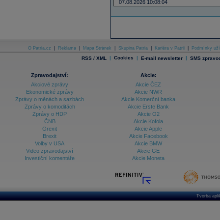
07.08.2026 10:08:04
O Patria.cz
|
Reklama
|
Mapa Stránek
|
Skupina Patria
|
Kariéra v Patrii
|
Podmínky uží
|
Cookies
|
|
RSS / XML
E-mail newsletter
SMS zpravod
Zpravodajství:
Akcie:
Akciové zprávy
Akcie ČEZ
Ekonomické zprávy
Akcie NWR
Zprávy o měnách a sazbách
Akcie Komerční banka
Zprávy o komoditách
Akcie Erste Bank
Zprávy o HDP
Akcie O2
ČNB
Akcie Kofola
Grexit
Akcie Apple
Brexit
Akcie Facebook
Volby v USA
Akcie BMW
Video zpravodajství
Akcie GE
Investiční komentáře
Akcie Moneta
Tvorba apl