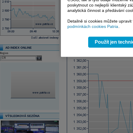
Ex-dividenda den
poskytnout co nejlepší klientský zá
Průměrná cílová cena
analytická činnost a předávání coo
Další fundamenty naleznete
zde
.
Detailně si cookies můžete upravit
podmínkách cookies Patria
.
Reklama
Další
akciové indexy
Použít jen techn
Graf online
AD INDEX ONLINE
Region
select
VÝSLEDKOVÁ SEZÓNA