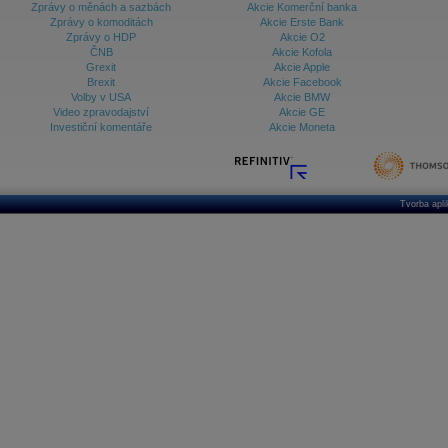
Zprávy o měnách a sazbách
Akcie Komerční banka
Zprávy o komoditách
Akcie Erste Bank
Zprávy o HDP
Akcie O2
ČNB
Akcie Kofola
Grexit
Akcie Apple
Brexit
Akcie Facebook
Volby v USA
Akcie BMW
Video zpravodajství
Akcie GE
Investiční komentáře
Akcie Moneta
Tvorba apl