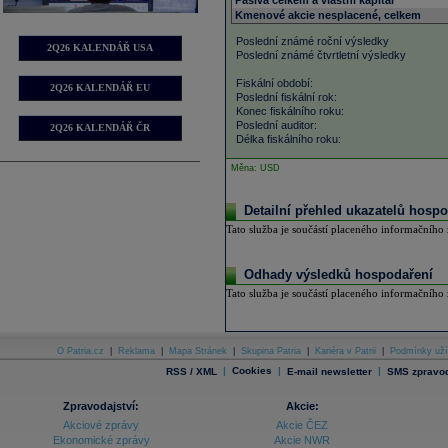
Pasiva celkem a vlastní kapitál
Kmenové akcie nesplacené, celkem
Poslední známé roční výsledky
2Q26 KALENDÁŘ USA
Poslední známé čtvrtletní výsledky
Fiskální období:
2Q26 KALENDÁŘ EU
Poslední fiskální rok:
Konec fiskálního roku:
Poslední auditor:
2Q26 KALENDÁŘ ČR
Délka fiskálního roku:
Měna: USD
Detailní přehled ukazatelů hospo
Tato služba je součástí placeného informačního z
Odhady výsledků hospodaření
Tato služba je součástí placeného informačního z
O Patria.cz
|
Reklama
|
Mapa Stránek
|
Skupina Patria
|
Kariéra v Patrii
|
Podmínky uží
|
Cookies
|
|
RSS / XML
E-mail newsletter
SMS zpravod
Zpravodajství:
Akcie:
Akciové zprávy
Akcie ČEZ
Ekonomické zprávy
Akcie NWR