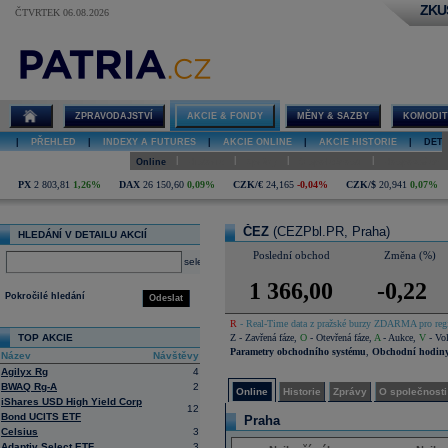
ZKU
ČTVRTEK 06.08.2026
Detail akcie
ČEZ online
ZPRAVODAJSTVÍ
AKCIE & FONDY
MĚNY & SAZBY
KOMODIT
|
PŘEHLED
|
INDEXY A FUTURES
|
AKCIE ONLINE
|
AKCIE HISTORIE
|
DETA
|
|
|
|
Online
Historie
Zprávy
O společnosti
Hospodaření
PX
2 803,81
1,26%
DAX
26 150,60
0,09%
CZK/€
24,165
-0,04%
CZK/$
20,941
0,07%
ČEZ
(CEZPbl.PR, Praha)
HLEDÁNÍ V DETAILU AKCIÍ
Poslední obchod
Změna (%)
select
1 366,00
-0,22
Pokročilé hledání
Odeslat
R
- Real-Time data z pražské burzy ZDARMA pro regi
TOP AKCIE
Z
- Zavřená fáze
,
O
- Otevřená fáze
,
A
- Aukce
,
V
- Vol
Parametry obchodního systému
,
Obchodní hodin
Název
Návštěvy
Agilyx Rg
4
BWAQ Rg-A
2
Online
Historie
Zprávy
O společnosti
iShares USD High Yield Corp
12
Bond UCITS ETF
Praha
Celsius
3
Adaptiv Select ETF
3