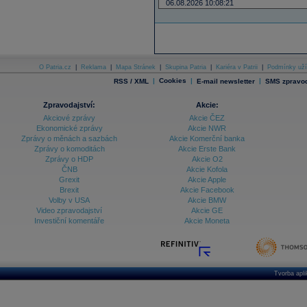
06.08.2026 10:08:21
O Patria.cz
|
Reklama
|
Mapa Stránek
|
Skupina Patria
|
Kariéra v Patrii
|
Podmínky uží
|
Cookies
|
|
RSS / XML
E-mail newsletter
SMS zpravod
Zpravodajství:
Akcie:
Akciové zprávy
Akcie ČEZ
Ekonomické zprávy
Akcie NWR
Zprávy o měnách a sazbách
Akcie Komerční banka
Zprávy o komoditách
Akcie Erste Bank
Zprávy o HDP
Akcie O2
ČNB
Akcie Kofola
Grexit
Akcie Apple
Brexit
Akcie Facebook
Volby v USA
Akcie BMW
Video zpravodajství
Akcie GE
Investiční komentáře
Akcie Moneta
Tvorba apl