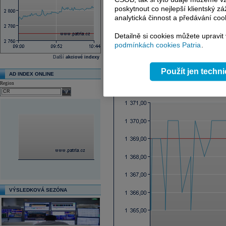
Ex-dividenda den
poskytnout co nejlepší klientský zá
Průměrná cílová cena
analytická činnost a předávání coo
Další fundamenty naleznete
zde
.
Detailně si cookies můžete upravit
podmínkách cookies Patria
.
Reklama
Další
akciové indexy
Použít jen techn
AD INDEX ONLINE
Graf online
Region
select
VÝSLEDKOVÁ SEZÓNA