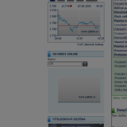
Ostatní 
Běžná pa
Dlouhod
Dluh ce
Pasiva 
Umořiteln
Základní 
Dodatečn
Nerozděl
Vlastní 
Další
akciové indexy
Pasiva c
Kmenové
AD INDEX ONLINE
Preferen
Region
Poslední
select
Poslední
Fiskální 
Poslední 
Konec fis
Poslední 
Délka fis
Měna: USD
Detai
Tato služba
VÝSLEDKOVÁ SEZÓNA