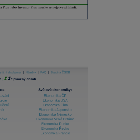
ia Plus nebo Investor Plus, musíte se nejprve
přihlásit
.
stiční disclaimer
|
Náměty
|
FAQ
|
Skupina ČSOB
a
|
=
placený obsah
ora:
Světové ekonomiky:
tování
Ekonomika ČR
tegie
Ekonomika USA
ručení
Ekonomika Čína
ník
Ekonomika Japonsko
Ekonomika Německo
lačka
Ekonomika Velká Británie
Ekonomika Rusko
Ekonomika Řecko
Ekonomika Francie