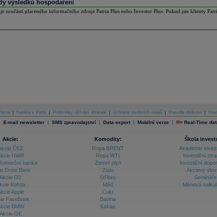
y výsledků hospodaření
 je součástí placeného informačního zdroje Patria Plus nebo Investor Plus. Pokud jste klienty Patr
atria
|
Kariéra v Patrii
|
Podmínky užívání stránek
|
Ochrana osobních údajů
|
Pravidla diskuse
|
Inve
|
|
|
|
|
E-mail newsletter
SMS zpravodajství
Data export
Mobilní verze
R
=
Real-Time dat
Akcie:
Komodity:
Škola invest
Akcie ČEZ
Ropa BRENT
Akademie inves
kcie NWR
Ropa WTI
Investiční stra
Komerční banka
Zemní plyn
Investiční dopo
ie Erste Bank
Zlato
Akciový slov
Akcie O2
Stříbro
Semináře
kcie Kofola
Měď
Měnová kalku
kcie Apple
Cukr
ie Facebook
Bavlna
kcie BMW
Kakao
Akcie GE