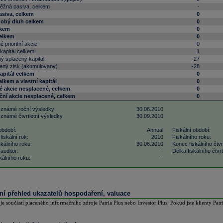
běžná pasiva, celkem
-
siva, celkem
0
obý dluh celkem
0
lkem
0
celkem
0
é prioritní akcie
0
kapitál celkem
1
ý splacený kapitál
27
ený zisk (akumulovaný)
-28
kapitál celkem
0
elkem a vlastní kapitál
0
 akcie nesplacené, celkem
0
ční akcie nesplacené, celkem
0
 známé roční výsledky
30.06.2010
 známé čtvrtletní výsledky
30.09.2010
období:
Annual
Fiskální období:
fiskální rok:
2010
Fiskálního roku:
kálního roku:
30.06.2010
Konec fiskálního čtvrt
auditor:
-
Délka fiskálního čtvrtl
kálního roku:
-
lní přehled ukazatelů hospodaření, valuace
 je součástí placeného informačního zdroje Patria Plus nebo Investor Plus. Pokud jste klienty Patr