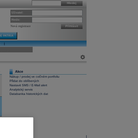
Hledej
Uživatel:
Heslo:
Nová registrace
Přihlásit
E PATRIA
E
|
ivní graf
Akce
0
Nákup / prodej ve cvičném portfoliu
Přidat do oblíbených
Nastavit SMS / E-Mail alert
Analytický servis
Databanka historických dat
0
Interaktivní graf