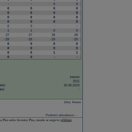
-
-
0
0
0
0
0
0
0
0
0
0
0
0
0
0
0
0
0
0
0
0
-
-
1
1
0
0
27
27
28
28
-28
-28
-29
-29
0
0
0
0
0
0
0
0
0
0
1
1
0
0
-
-
Interim
2011
letí:
30.09.2010
etí:
-
Zdroj: Reuters
Poslední aktualizace: -
ia Plus nebo Investor Plus, musíte se nejprve
přihlásit
.