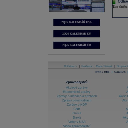
Odhad
Tato služba
2Q26 KALENDÁŘ USA
2Q26 KALENDÁŘ EU
2Q26 KALENDÁŘ ČR
O Patria.cz
|
Reklama
|
Mapa Stránek
|
Skupina P
|
Cookies
RSS / XML
Zpravodajství:
Akciové zprávy
Ekonomické zprávy
A
Zprávy o měnách a sazbách
Akcie 
Zprávy o komoditách
Akc
Zprávy o HDP
ČNB
A
Grexit
A
Brexit
Akc
Volby v USA
A
Video zpravodajství