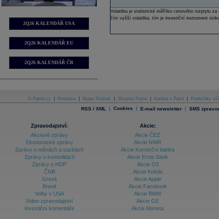
Volatilita je statistické měřítko cenového rozptylu
čím vyšší volatilita, tím je investiční instrument rizik
2Q26 KALENDÁŘ USA
2Q26 KALENDÁŘ EU
2Q26 KALENDÁŘ ČR
O Patria.cz
|
Reklama
|
Mapa Stránek
|
Skupina Patria
|
Kariéra v Patrii
|
Podmínky uží
|
Cookies
|
|
RSS / XML
E-mail newsletter
SMS zpravod
Zpravodajství:
Akcie:
Akciové zprávy
Akcie ČEZ
Ekonomické zprávy
Akcie NWR
Zprávy o měnách a sazbách
Akcie Komerční banka
Zprávy o komoditách
Akcie Erste Bank
Zprávy o HDP
Akcie O2
ČNB
Akcie Kofola
Grexit
Akcie Apple
Brexit
Akcie Facebook
Volby v USA
Akcie BMW
Video zpravodajství
Akcie GE
Investiční komentáře
Akcie Moneta