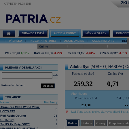
ZKU
ČTVRTEK 06.08.2026
Detail akcie
Adobe Sys
online
ZPRAVODAJSTVÍ
AKCIE & FONDY
MĚNY & SAZBY
KOMODIT
|
PŘEHLED
|
INDEXY A FUTURES
|
AKCIE ONLINE
|
AKCIE HISTORIE
|
DETA
|
|
|
|
Online
Historie
Zprávy
O společnosti
Hospodaření
PX
2 769,04
0,11%
DAX
26 126,30
-0,29%
CZK/€
24,159
-0,01%
CZK/$
20,912
-0,01%
Adobe Sys
(ADBE.O, NASDAQ Co
HLEDÁNÍ V DETAILU AKCIÍ
Poslední obchod
Změna (%)
select
259,32
0,71
Pokročilé hledání
Odeslat
After-hours
TOP AKCIE
Poslední obchod
Nákup / 
Název
Návštěvy
251,30
- -
Xtrackers MSCI World Value
5
UCITS ETF
R
- Real-Time data si mohou aktivovat klienti Patria 
Red Robin Gourmt
23
GEMZ Crp
7
Online
Historie
Zprávy
O společnosti
Sp US Ps Eqty GBTC
1
ISHARES MSCI AUSTRALIA