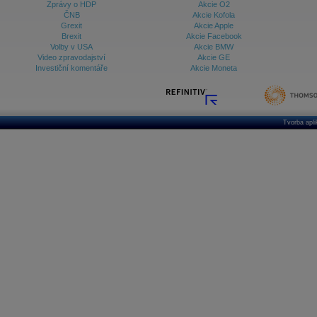
Zprávy o HDP
Akcie O2
ČNB
Akcie Kofola
Grexit
Akcie Apple
Brexit
Akcie Facebook
Volby v USA
Akcie BMW
Video zpravodajství
Akcie GE
Investiční komentáře
Akcie Moneta
Tvorba apl