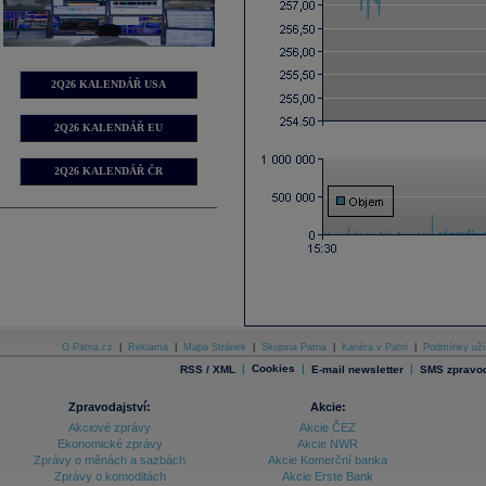
2Q26 KALENDÁŘ USA
2Q26 KALENDÁŘ EU
2Q26 KALENDÁŘ ČR
O Patria.cz
|
Reklama
|
Mapa Stránek
|
Skupina Patria
|
Kariéra v Patrii
|
Podmínky uží
|
Cookies
|
|
RSS / XML
E-mail newsletter
SMS zpravod
Zpravodajství:
Akcie:
Akciové zprávy
Akcie ČEZ
Ekonomické zprávy
Akcie NWR
Zprávy o měnách a sazbách
Akcie Komerční banka
Zprávy o komoditách
Akcie Erste Bank