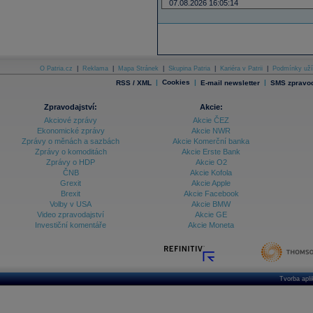
07.08.2026 16:05:14
O Patria.cz
|
Reklama
|
Mapa Stránek
|
Skupina Patria
|
Kariéra v Patrii
|
Podmínky uží
|
Cookies
|
|
RSS / XML
E-mail newsletter
SMS zpravod
Zpravodajství:
Akcie:
Akciové zprávy
Akcie ČEZ
Ekonomické zprávy
Akcie NWR
Zprávy o měnách a sazbách
Akcie Komerční banka
Zprávy o komoditách
Akcie Erste Bank
Zprávy o HDP
Akcie O2
ČNB
Akcie Kofola
Grexit
Akcie Apple
Brexit
Akcie Facebook
Volby v USA
Akcie BMW
Video zpravodajství
Akcie GE
Investiční komentáře
Akcie Moneta
Tvorba apl