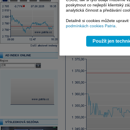
Ex-dividenda den
poskytnout co nejlepší klientský zá
Průměrná cílová cena
analytická činnost a předávání coo
Další fundamenty naleznete
zde
.
Detailně si cookies můžete upravit
podmínkách cookies Patria
.
Reklama
Použít jen techn
Graf online
Další
akciové indexy
AD INDEX ONLINE
Region
select
VÝSLEDKOVÁ SEZÓNA