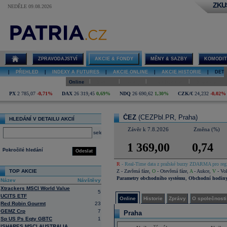
ZKU
NEDĚLE 09.08.2026
Detail akcie
ČEZ online
ZPRAVODAJSTVÍ
AKCIE & FONDY
MĚNY & SAZBY
KOMODIT
|
PŘEHLED
|
INDEXY A FUTURES
|
AKCIE ONLINE
|
AKCIE HISTORIE
|
DETA
|
|
|
|
Online
Historie
Zprávy
O společnosti
Hospodaření
PX
2 785,07
-0,71%
DAX
26 319,45
0,69%
NDQ
26 690,62
1,30%
CZK/€
24,232
-0,02%
ČEZ
(CEZPbl.PR, Praha)
HLEDÁNÍ V DETAILU AKCIÍ
Závěr k 7.8.2026
Změna (%)
select
1 369,00
0,74
Pokročilé hledání
Odeslat
R
- Real-Time data z pražské burzy ZDARMA pro regi
TOP AKCIE
Z
- Zavřená fáze
,
O
- Otevřená fáze
,
A
- Aukce
,
V
- Vol
Parametry obchodního systému
,
Obchodní hodin
Název
Návštěvy
Xtrackers MSCI World Value
5
UCITS ETF
Online
Historie
Zprávy
O společnosti
Red Robin Gourmt
23
GEMZ Crp
7
Praha
Sp US Ps Eqty GBTC
1
ISHARES MSCI AUSTRALIA