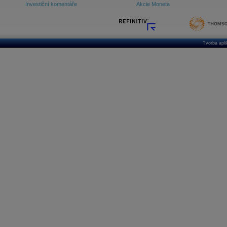
Investiční komentáře
Akcie Moneta
Tvorba apl