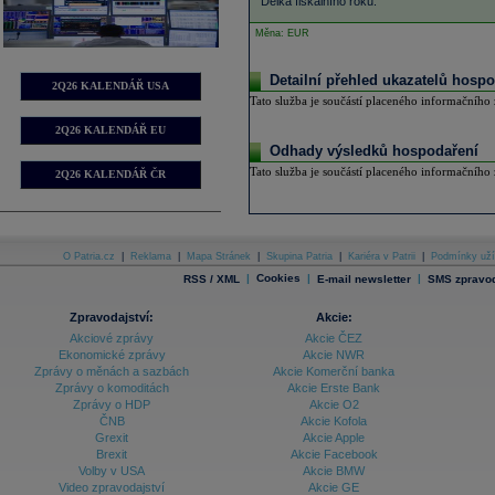
Délka fiskálního roku:
Měna: EUR
Detailní přehled ukazatelů hospo
2Q26 KALENDÁŘ USA
Tato služba je součástí placeného informačního z
2Q26 KALENDÁŘ EU
Odhady výsledků hospodaření
Tato služba je součástí placeného informačního z
2Q26 KALENDÁŘ ČR
O Patria.cz
|
Reklama
|
Mapa Stránek
|
Skupina Patria
|
Kariéra v Patrii
|
Podmínky uží
|
Cookies
|
|
RSS / XML
E-mail newsletter
SMS zpravod
Zpravodajství:
Akcie:
Akciové zprávy
Akcie ČEZ
Ekonomické zprávy
Akcie NWR
Zprávy o měnách a sazbách
Akcie Komerční banka
Zprávy o komoditách
Akcie Erste Bank
Zprávy o HDP
Akcie O2
ČNB
Akcie Kofola
Grexit
Akcie Apple
Brexit
Akcie Facebook
Volby v USA
Akcie BMW
Video zpravodajství
Akcie GE