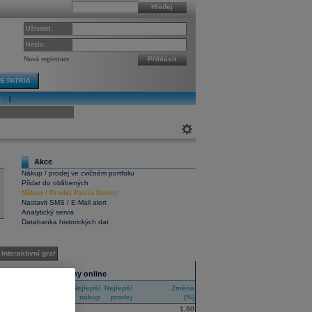
Hledej
Uživatel:
Heslo:
Nová registrace
Přihlásit
E PATRIA
E
|
ivní graf
Akce
0
Nákup / prodej ve cvičném portfoliu
Přidat do oblíbených
Nákup
/
Prodej
Patria Direct
Nastavit SMS / E-Mail alert
Analytický servis
Databanka historických dat
Interaktivní graf
Všechny trhy online
Nejlepší
Nejlepší
Změna
RIC
nákup
prodej
(%)
1,80