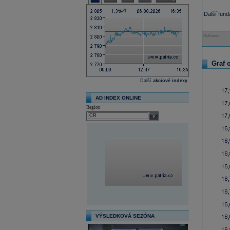
Další fun
Reklama
Graf 
Další
akciové indexy
AD INDEX ONLINE
Region
select
VÝSLEDKOVÁ SEZÓNA