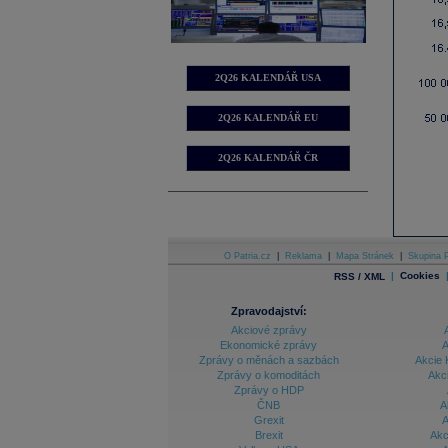
2Q26 KALENDÁŘ USA
2Q26 KALENDÁŘ EU
2Q26 KALENDÁŘ ČR
O Patria.cz
|
Reklama
|
Mapa Stránek
|
Skupina P
|
Cookies
RSS / XML
Zpravodajství:
Akciové zprávy
Ekonomické zprávy
A
Zprávy o měnách a sazbách
Akcie 
Zprávy o komoditách
Akc
Zprávy o HDP
ČNB
A
Grexit
A
Brexit
Akc