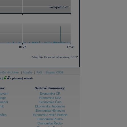
Zdroj: Six Financial Information, BCPP
stiční disclaimer
|
Náměty
|
FAQ
|
Skupina ČSOB
a
|
=
placený obsah
ora:
Světové ekonomiky:
tování
Ekonomika ČR
tegie
Ekonomika USA
ručení
Ekonomika Čína
ník
Ekonomika Japonsko
Ekonomika Německo
lačka
Ekonomika Velká Británie
Ekonomika Rusko
Ekonomika Řecko