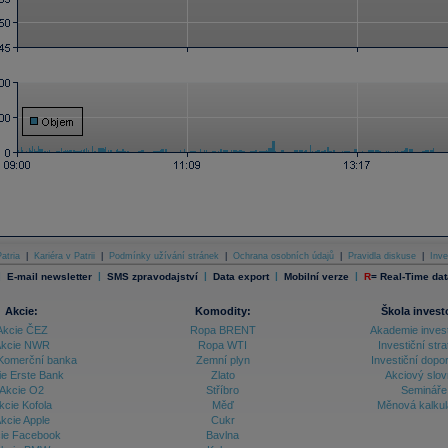
atria
|
Kariéra v Patrii
|
Podmínky užívání stránek
|
Ochrana osobních údajů
|
Pravidla diskuse
|
Inve
|
|
|
|
|
E-mail newsletter
SMS zpravodajství
Data export
Mobilní verze
R
=
Real-Time dat
Akcie:
Komodity:
Škola invest
Akcie ČEZ
Ropa BRENT
Akademie inves
kcie NWR
Ropa WTI
Investiční stra
Komerční banka
Zemní plyn
Investiční dopo
ie Erste Bank
Zlato
Akciový slov
Akcie O2
Stříbro
Semináře
kcie Kofola
Měď
Měnová kalku
kcie Apple
Cukr
ie Facebook
Bavlna