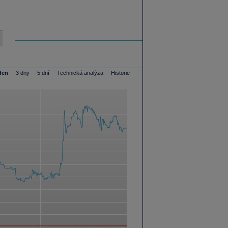
den
3 dny
5 dní
Technická analýza
Historie