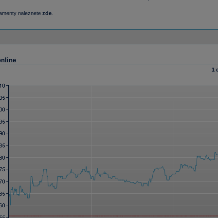
damenty naleznete
zde
.
online
1 