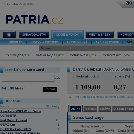
ZKU
ČTVRTEK 06.08.2026
Detail akcie
Barry
Callebaut
online
ZPRAVODAJSTVÍ
AKCIE & FONDY
MĚNY & SAZBY
KOMODIT
|
PŘEHLED
|
INDEXY A FUTURES
|
AKCIE ONLINE
|
AKCIE HISTORIE
|
DETA
|
|
|
|
Online
Historie
Zprávy
O společnosti
Hospodaření
PX
2 805,12
1,30%
DAX
26 140,13
0,05%
CZK/€
24,230
0,25%
CZK/$
21,027
0,50%
Barry Callebaut
(BARN.S, Swiss 
HLEDÁNÍ V DETAILU AKCIÍ
Poslední obchod
Změna (%)
select
1 109,00
0,27
Pokročilé hledání
Odeslat
R
- Real-Time data si mohou aktivovat klienti Patria 
TOP AKCIE
Název
Návštěvy
Online
Historie
Zprávy
O společnosti
Xtrackers MSCI World Value
5
UCITS ETF
Swiss Exchange
Red Robin Gourmt
23
GEMZ Crp
7
Nejlepší nákup
Nejle
Sp US Ps Eqty GBTC
1
Objem (ks)
Cena (CHF)
Cena (CH
ISHARES MSCI AUSTRALIA