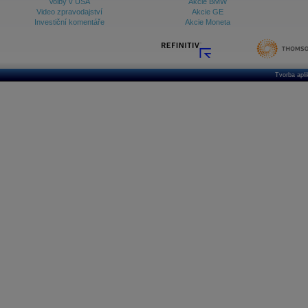
Volby v USA
Akcie BMW
Video zpravodajství
Akcie GE
Investiční komentáře
Akcie Moneta
Tvorba apl