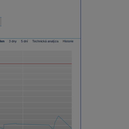
den
3 dny
5 dní
Technická analýza
Historie