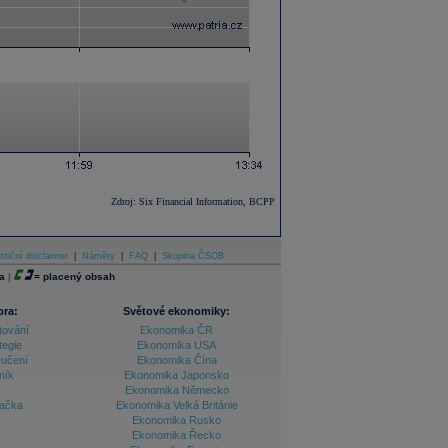
Zdroj: Six Financial Information, BCPP
stiční disclaimer
|
Náměty
|
FAQ
|
Skupina ČSOB
a
|
=
placený obsah
ora:
Světové ekonomiky:
tování
Ekonomika ČR
tegie
Ekonomika USA
ručení
Ekonomika Čína
ník
Ekonomika Japonsko
Ekonomika Německo
lačka
Ekonomika Velká Británie
Ekonomika Rusko
Ekonomika Řecko