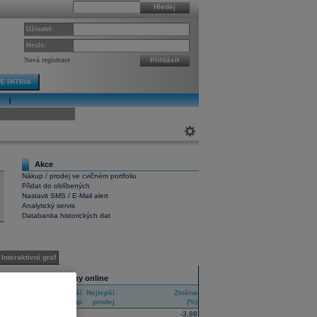
Hledej
Uživatel:
Heslo:
Nová registrace
Přihlásit
E PATRIA
E
|
ivní graf
Akce
0
Nákup / prodej ve cvičném portfoliu
Přidat do oblíbených
Nastavit SMS / E-Mail alert
Analytický servis
Databanka historických dat
Interaktivní graf
Všechny trhy online
Nejlepší
Nejlepší
Změna
RIC
nákup
prodej
(%)
-3,88