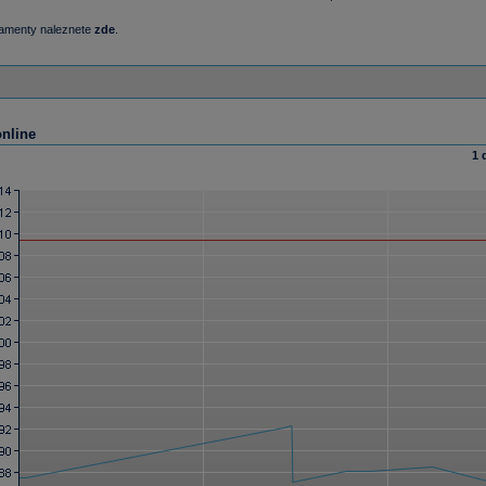
damenty naleznete
zde
.
online
1 