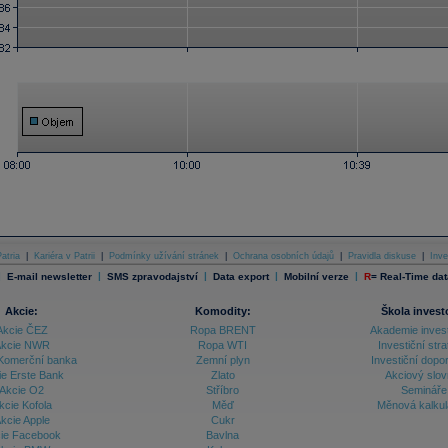
atria
|
Kariéra v Patrii
|
Podmínky užívání stránek
|
Ochrana osobních údajů
|
Pravidla diskuse
|
Inve
|
|
|
|
|
E-mail newsletter
SMS zpravodajství
Data export
Mobilní verze
R
=
Real-Time dat
Akcie:
Komodity:
Škola invest
Akcie ČEZ
Ropa BRENT
Akademie inves
kcie NWR
Ropa WTI
Investiční stra
Komerční banka
Zemní plyn
Investiční dopo
ie Erste Bank
Zlato
Akciový slov
Akcie O2
Stříbro
Semináře
kcie Kofola
Měď
Měnová kalku
kcie Apple
Cukr
ie Facebook
Bavlna