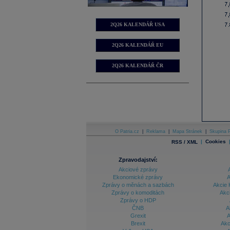
2Q26 KALENDÁŘ USA
2Q26 KALENDÁŘ EU
2Q26 KALENDÁŘ ČR
O Patria.cz
|
Reklama
|
Mapa Stránek
|
Skupina P
|
Cookies
RSS / XML
Zpravodajství:
Akciové zprávy
Ekonomické zprávy
A
Zprávy o měnách a sazbách
Akcie 
Zprávy o komoditách
Akc
Zprávy o HDP
ČNB
A
Grexit
A
Brexit
Akc