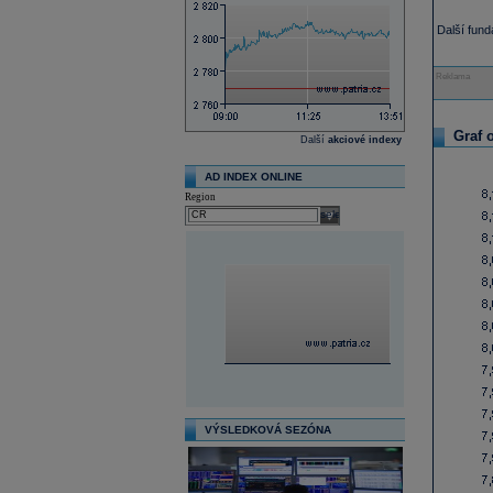
Další fun
Reklama
Graf 
Další
akciové indexy
AD INDEX ONLINE
Region
select
VÝSLEDKOVÁ SEZÓNA