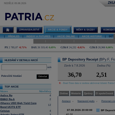
ZKU
NEDĚLE 09.08.2026
Detail akcie
BP Depository
Receipt graf
ZPRAVODAJSTVÍ
AKCIE & FONDY
MĚNY & SAZBY
KOMODIT
|
PŘEHLED
|
INDEXY A FUTURES
|
AKCIE ONLINE
|
AKCIE HISTORIE
|
DETA
|
|
|
|
Online
Historie
Zprávy
O společnosti
Hospodaření
PX
2 785,07
-0,71%
DAX
26 319,45
0,69%
CZK/€
24,232
-0,02%
CZK/$
20,966
0,00%
BP Depository Receipt
(BPy.F, Fr
HLEDÁNÍ V DETAILU AKCIÍ
Závěr k 7.8.2026
Změna (%)
select
36,70
2,51
Pokročilé hledání
Odeslat
R
- Real-Time data si mohou aktivovat klienti Patria 
TOP AKCIE
Název
Návštěvy
Online
Historie
Zprávy
O společnosti
Agilyx Rg
4
BWAQ Rg-A
2
Anotace
Nastavení grafu
Porovnat s 
iShares USD High Yield Corp
12
Bond UCITS ETF
07.08.2026 20:00:00
BP Deposito
Celsius
4
40,00
Adaptiv Select ETF
3