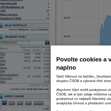
AtlasClear Rg
1
JPM BetaBuildrs Jp
4
VGP
10
Matrix Service
6
39,20
Amadeus IT Hold
15
MOJE PORTFOLIO
Nastavit
Oblíbené
, nastavit
Portfolio
38,40
OBLÍBENÉ TITULY
select
Nejlepší
Nejlepší
Změna
Název
nákup
prodej
(%)
ČEZ
1353
1359
0,74
37,60
KB
1044
1046
-0,10
Povolte cookies a 
PKN
149,2
149,46
-2,38
Msft
0,03
naplno
Nokia
8,144
8,166
-1,83
IBM
1,65
36,80
Mercedes-Benz
Stačí kliknout na tlačítko „Souhla
47
47,015
0,68
Group AG
skupinu ČSOB a vybrané třetí stran
PFE
2,14
08.08.2026 2:04:00
Abychom Vám mohli poskytnout víc
Zpožděná data,
Real-Time data info
36,00
ČSOB, tak si tyto údaje můžeme vz
INDEXY ONLINE
poskytnout co nejlepší klientský zá
analytická činnost a předávání coo
PX
BUX
WIG
DAX
Nasdaq
35,20