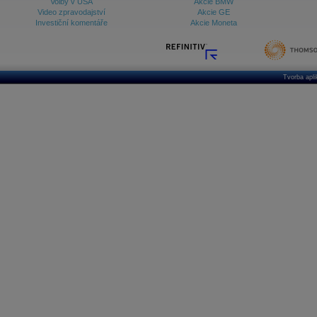
Volby v USA
Akcie BMW
Video zpravodajství
Akcie GE
Investiční komentáře
Akcie Moneta
Tvorba apl