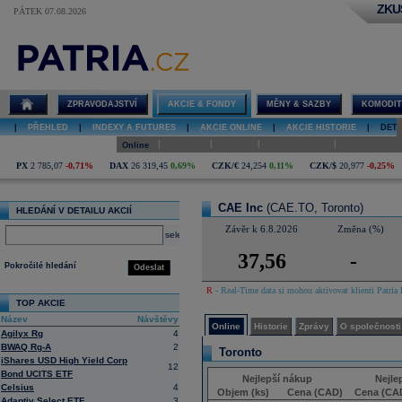
ZKU
PÁTEK 07.08.2026
Detail akcie
CAE Inc online
ZPRAVODAJSTVÍ
AKCIE & FONDY
MĚNY & SAZBY
KOMODIT
|
PŘEHLED
|
INDEXY A FUTURES
|
AKCIE ONLINE
|
AKCIE HISTORIE
|
DETA
|
|
|
|
Online
Historie
Zprávy
O společnosti
Hospodaření
PX
2 785,07
-0,71%
DAX
26 319,45
0,69%
CZK/€
24,254
0,11%
CZK/$
20,977
-0,25%
CAE Inc
(CAE.TO, Toronto)
HLEDÁNÍ V DETAILU AKCIÍ
Závěr k 6.8.2026
Změna (%)
select
37,56
-
Pokročilé hledání
Odeslat
R
- Real-Time data si mohou aktivovat klienti Patria 
TOP AKCIE
Název
Návštěvy
Online
Historie
Zprávy
O společnosti
Agilyx Rg
4
BWAQ Rg-A
2
Toronto
iShares USD High Yield Corp
12
Bond UCITS ETF
Nejlepší nákup
Nejle
Celsius
4
Objem (ks)
Cena (CAD)
Cena (CA
Adaptiv Select ETF
3