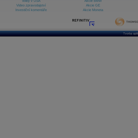
Volby v USA
Akcie BMW
Video zpravodajství
Akcie GE
Investiční komentáře
Akcie Moneta
Tvorba apl