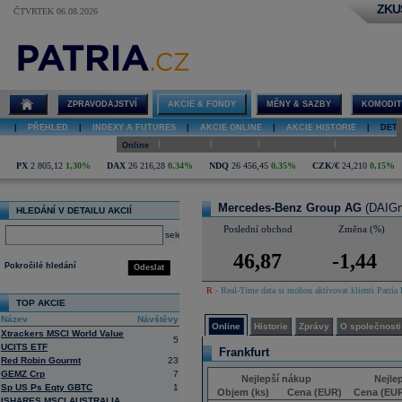
ZKU
ČTVRTEK 06.08.2026
Detail akcie
Mercedes-
Benz Group
AG online
ZPRAVODAJSTVÍ
AKCIE & FONDY
MĚNY & SAZBY
KOMODIT
|
PŘEHLED
|
INDEXY A FUTURES
|
AKCIE ONLINE
|
AKCIE HISTORIE
|
DETA
|
|
|
|
Online
Historie
Zprávy
O společnosti
Hospodaření
PX
2 805,12
1,30%
DAX
26 216,28
0,34%
NDQ
26 456,45
0,35%
CZK/€
24,210
0,15%
Mercedes-Benz Group AG
(DAIGn
HLEDÁNÍ V DETAILU AKCIÍ
Poslední obchod
Změna (%)
select
46,87
-1,44
Pokročilé hledání
Odeslat
R
- Real-Time data si mohou aktivovat klienti Patria 
TOP AKCIE
Název
Návštěvy
Online
Historie
Zprávy
O společnosti
Xtrackers MSCI World Value
5
UCITS ETF
Frankfurt
Red Robin Gourmt
23
GEMZ Crp
7
Nejlepší nákup
Nejle
Sp US Ps Eqty GBTC
1
Objem (ks)
Cena (EUR)
Cena (EU
ISHARES MSCI AUSTRALIA