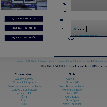
2Q26 KALENDÁŘ USA
2Q26 KALENDÁŘ EU
2Q26 KALENDÁŘ ČR
O Patria.cz
|
Reklama
|
Mapa Stránek
|
Skupina Patria
|
Kariéra v Patrii
|
Podmínky uží
|
Cookies
|
|
RSS / XML
E-mail newsletter
SMS zpravod
Zpravodajství:
Akcie:
Akciové zprávy
Akcie ČEZ
Ekonomické zprávy
Akcie NWR
Zprávy o měnách a sazbách
Akcie Komerční banka
Zprávy o komoditách
Akcie Erste Bank
Zprávy o HDP
Akcie O2
ČNB
Akcie Kofola
Grexit
Akcie Apple
Brexit
Akcie Facebook