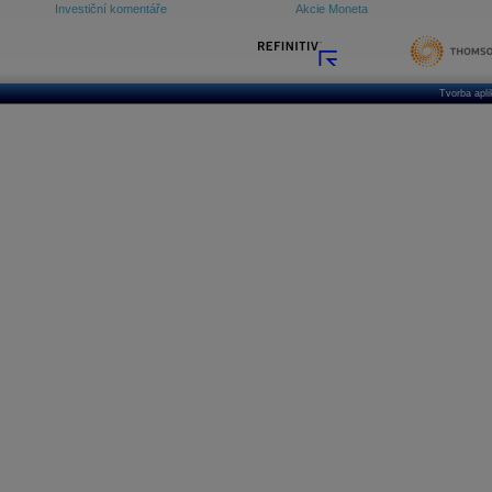
Investiční komentáře
Akcie Moneta
Tvorba apl