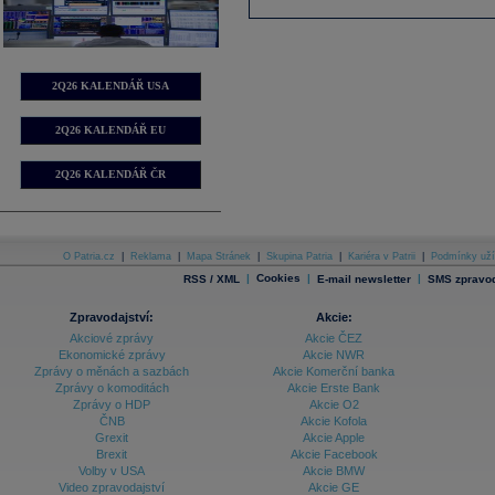
2Q26 KALENDÁŘ USA
2Q26 KALENDÁŘ EU
2Q26 KALENDÁŘ ČR
O Patria.cz
|
Reklama
|
Mapa Stránek
|
Skupina Patria
|
Kariéra v Patrii
|
Podmínky uží
|
Cookies
|
|
RSS / XML
E-mail newsletter
SMS zpravod
Zpravodajství:
Akcie:
Akciové zprávy
Akcie ČEZ
Ekonomické zprávy
Akcie NWR
Zprávy o měnách a sazbách
Akcie Komerční banka
Zprávy o komoditách
Akcie Erste Bank
Zprávy o HDP
Akcie O2
ČNB
Akcie Kofola
Grexit
Akcie Apple
Brexit
Akcie Facebook
Volby v USA
Akcie BMW
Video zpravodajství
Akcie GE