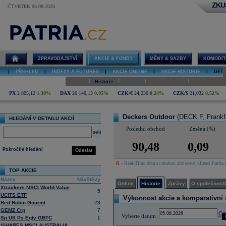
ZKU
ČTVRTEK 06.08.2026
Detail akcie
Deckers
Outdoor online
ZPRAVODAJSTVÍ
AKCIE & FONDY
MĚNY & SAZBY
KOMODIT
|
PŘEHLED
|
INDEXY A FUTURES
|
AKCIE ONLINE
|
AKCIE HISTORIE
|
DETA
|
|
|
|
Online
Historie
Zprávy
O společnosti
Hospodaření
PX
2 805,12
1,30%
DAX
26 140,13
0,05%
CZK/€
24,230
0,24%
CZK/$
21,032
0,52%
Deckers Outdoor
(DECK.F, Frankfu
HLEDÁNÍ V DETAILU AKCIÍ
Poslední obchod
Změna (%)
select
90,48
0,09
Pokročilé hledání
Odeslat
R
- Real-Time data si mohou aktivovat klienti Patria 
TOP AKCIE
Název
Návštěvy
Online
Historie
Zprávy
O společnosti
Xtrackers MSCI World Value
5
UCITS ETF
Výkonnost akcie a komparativní s
Red Robin Gourmt
23
GEMZ Crp
7
Op
Vyberte datum
Sp US Ps Eqty GBTC
1
ISHARES MSCI AUSTRALIA