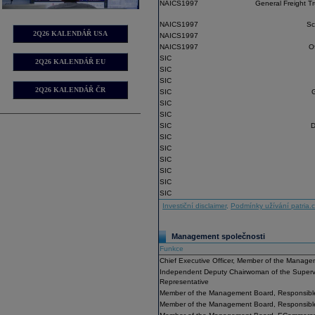
NAICS1997
General Freight T
NAICS1997
Sc
2Q26 KALENDÁŘ USA
NAICS1997
NAICS1997
O
SIC
2Q26 KALENDÁŘ EU
SIC
SIC
2Q26 KALENDÁŘ ČR
SIC
SIC
SIC
SIC
D
SIC
SIC
SIC
SIC
SIC
SIC
Investiční disclaimer
,
Podmínky užívání patria.
Management společnosti
Funkce
Chief Executive Officer, Member of the Manag
Independent Deputy Chairwoman of the Superv
Representative
Member of the Management Board, Responsible
Member of the Management Board, Responsibl