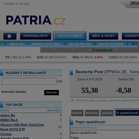
ZKU
PÁTEK 07.08.2026
Detail akcie
Deutsche Post
online
ZPRAVODAJSTVÍ
AKCIE & FONDY
MĚNY & SAZBY
KOMODIT
|
PŘEHLED
|
INDEXY A FUTURES
|
AKCIE ONLINE
|
AKCIE HISTORIE
|
DETA
|
|
|
|
Online
Historie
Zprávy
O společnosti
Hospodaření
PX
2 805,12
1,30%
DAX
26 140,13
0,05%
NDQ
26 348,35
-0,06%
CZK/€
24,230
0,04%
Deutsche Post
(DPWGn.DE, Xetra
HLEDÁNÍ V DETAILU AKCIÍ
Závěr k 6.8.2026
Změna (%)
select
55,30
-0,50
Pokročilé hledání
Odeslat
R
- Real-Time data si mohou aktivovat klienti Patria 
TOP AKCIE
Název
Návštěvy
Online
Historie
Zprávy
O společnosti
Agilyx Rg
4
BWAQ Rg-A
2
Popis společnosti
iShares USD High Yield Corp
12
Obecné informace
Bond UCITS ETF
Název společnosti
Celsius
4
Ticker
Adaptiv Select ETF
3