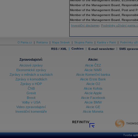
Member of the Management Board, ECommerce
Member of the Management Board, Responsible 
Member of the Management Board, Post and P
Member of the Management Board, Responsible
Member of the Management Board, Responsible
Investiční disclaimer
,
Podmínky užívání patria.
O Patria.cz
|
Reklama
|
Mapa Stránek
|
Skupina Patria
|
Kariéra v Patrii
|
Podmínky uží
|
Cookies
|
|
RSS / XML
E-mail newsletter
SMS zpravod
Zpravodajství:
Akcie:
Akciové zprávy
Akcie ČEZ
Ekonomické zprávy
Akcie NWR
Zprávy o měnách a sazbách
Akcie Komerční banka
Zprávy o komoditách
Akcie Erste Bank
Zprávy o HDP
Akcie O2
ČNB
Akcie Kofola
Grexit
Akcie Apple
Brexit
Akcie Facebook
Volby v USA
Akcie BMW
Video zpravodajství
Akcie GE
Investiční komentáře
Akcie Moneta
Tvorba apl