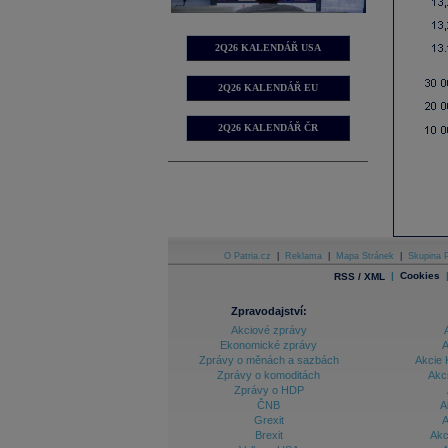
2Q26 KALENDÁŘ USA
2Q26 KALENDÁŘ EU
2Q26 KALENDÁŘ ČR
O Patria.cz
|
Reklama
|
Mapa Stránek
|
Skupina P
|
Cookies
RSS / XML
Zpravodajství:
Akciové zprávy
Ekonomické zprávy
A
Zprávy o měnách a sazbách
Akcie 
Zprávy o komoditách
Akc
Zprávy o HDP
ČNB
A
Grexit
A
Brexit
Akc