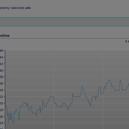
damenty naleznete
zde
.
online
1 