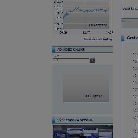
Další fun
Reklama
Graf 
Další
akciové indexy
AD INDEX ONLINE
Region
select
VÝSLEDKOVÁ SEZÓNA