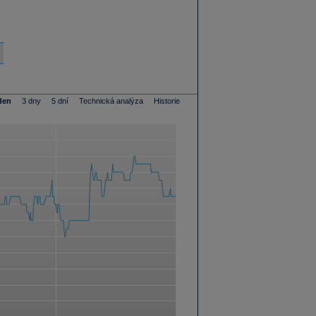
den
3 dny
5 dní
Technická analýza
Historie