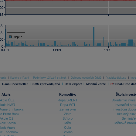
atria
|
Kariéra v Patrii
|
Podmínky užívání stránek
|
Ochrana osobních údajů
|
Pravidla diskuse
|
Inve
|
|
|
|
|
E-mail newsletter
SMS zpravodajství
Data export
Mobilní verze
R
=
Real-Time dat
Akcie:
Komodity:
Škola invest
Akcie ČEZ
Ropa BRENT
Akademie inves
kcie NWR
Ropa WTI
Investiční stra
Komerční banka
Zemní plyn
Investiční dopo
ie Erste Bank
Zlato
Akciový slov
Akcie O2
Stříbro
Semináře
kcie Kofola
Měď
Měnová kalku
kcie Apple
Cukr
ie Facebook
Bavlna