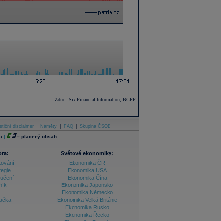
Zdroj: Six Financial Information, BCPP
stiční disclaimer
|
Náměty
|
FAQ
|
Skupina ČSOB
a
|
=
placený obsah
ora:
Světové ekonomiky:
tování
Ekonomika ČR
tegie
Ekonomika USA
ručení
Ekonomika Čína
ník
Ekonomika Japonsko
Ekonomika Německo
lačka
Ekonomika Velká Británie
Ekonomika Rusko
Ekonomika Řecko