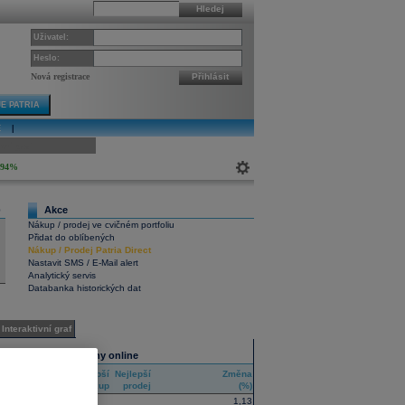
Hledej
Uživatel:
Heslo:
Nová registrace
Přihlásit
E PATRIA
E
|
ivní graf
,94%
Akce
0
Nákup / prodej ve cvičném portfoliu
Přidat do oblíbených
Nákup
/
Prodej
Patria Direct
Nastavit SMS / E-Mail alert
Analytický servis
Databanka historických dat
Interaktivní graf
Všechny trhy online
Nejlepší
Nejlepší
Změna
RIC
nákup
prodej
(%)
1,13