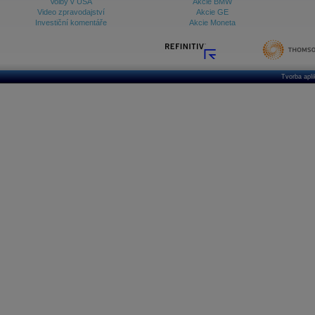
Volby v USA
Akcie BMW
Video zpravodajství
Akcie GE
Investiční komentáře
Akcie Moneta
Tvorba apl