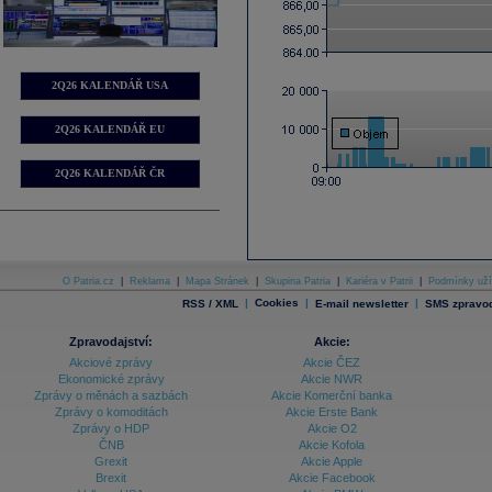
2Q26 KALENDÁŘ USA
2Q26 KALENDÁŘ EU
2Q26 KALENDÁŘ ČR
O Patria.cz
|
Reklama
|
Mapa Stránek
|
Skupina Patria
|
Kariéra v Patrii
|
Podmínky uží
|
Cookies
|
|
RSS / XML
E-mail newsletter
SMS zpravod
Zpravodajství:
Akcie:
Akciové zprávy
Akcie ČEZ
Ekonomické zprávy
Akcie NWR
Zprávy o měnách a sazbách
Akcie Komerční banka
Zprávy o komoditách
Akcie Erste Bank
Zprávy o HDP
Akcie O2
ČNB
Akcie Kofola
Grexit
Akcie Apple
Brexit
Akcie Facebook