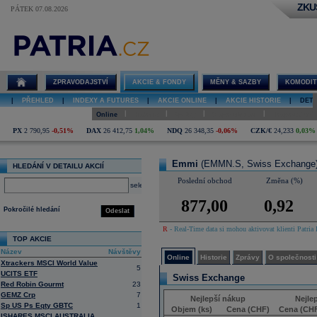
ZKU
PÁTEK 07.08.2026
Detail akcie
Emmi online
ZPRAVODAJSTVÍ
AKCIE & FONDY
MĚNY & SAZBY
KOMODIT
|
PŘEHLED
|
INDEXY A FUTURES
|
AKCIE ONLINE
|
AKCIE HISTORIE
|
DETA
|
|
|
|
Online
Historie
Zprávy
O společnosti
Hospodaření
PX
2 790,95
-0,51%
DAX
26 412,75
1,04%
NDQ
26 348,35
-0,06%
CZK/€
24,233
0,03%
Emmi
(EMMN.S, Swiss Exchange
HLEDÁNÍ V DETAILU AKCIÍ
Poslední obchod
Změna (%)
select
877,00
0,92
Pokročilé hledání
Odeslat
R
- Real-Time data si mohou aktivovat klienti Patria 
TOP AKCIE
Název
Návštěvy
Online
Historie
Zprávy
O společnosti
Xtrackers MSCI World Value
5
UCITS ETF
Swiss Exchange
Red Robin Gourmt
23
GEMZ Crp
7
Nejlepší nákup
Nejle
Sp US Ps Eqty GBTC
1
Objem (ks)
Cena (CHF)
Cena (CH
ISHARES MSCI AUSTRALIA