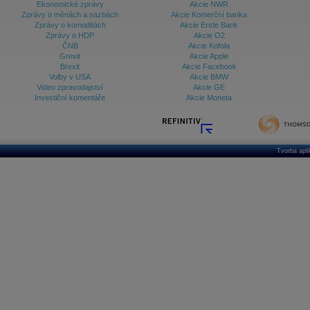
Ekonomické zprávy
Akcie NWR
Zprávy o měnách a sazbách
Akcie Komerční banka
Zprávy o komoditách
Akcie Erste Bank
Zprávy o HDP
Akcie O2
ČNB
Akcie Kofola
Grexit
Akcie Apple
Brexit
Akcie Facebook
Volby v USA
Akcie BMW
Video zpravodajství
Akcie GE
Investiční komentáře
Akcie Moneta
Tvorba apl