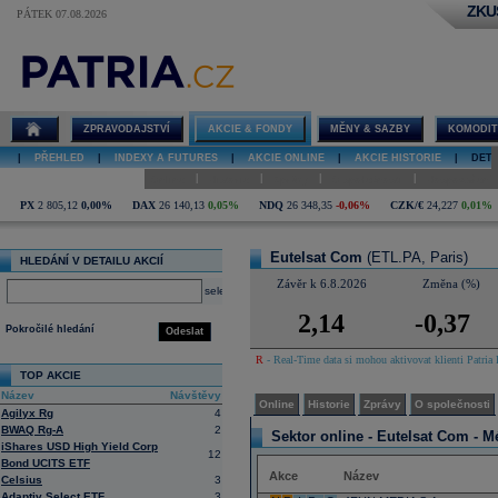
ZKU
PÁTEK 07.08.2026
Detail akcie
Eutelsat Com
online
ZPRAVODAJSTVÍ
AKCIE & FONDY
MĚNY & SAZBY
KOMODIT
|
PŘEHLED
|
INDEXY A FUTURES
|
AKCIE ONLINE
|
AKCIE HISTORIE
|
DETA
|
|
|
|
Online
Historie
Zprávy
O společnosti
Hospodaření
PX
2 805,12
0,00%
DAX
26 140,13
0,05%
NDQ
26 348,35
-0,06%
CZK/€
24,227
0,01%
Eutelsat Com
(ETL.PA, Paris)
HLEDÁNÍ V DETAILU AKCIÍ
Závěr k 6.8.2026
Změna (%)
select
2,14
-0,37
Pokročilé hledání
Odeslat
R
- Real-Time data si mohou aktivovat klienti Patria 
TOP AKCIE
Název
Návštěvy
Online
Historie
Zprávy
O společnosti
Agilyx Rg
4
BWAQ Rg-A
2
Sektor online -
Eutelsat Com - M
iShares USD High Yield Corp
12
Bond UCITS ETF
Akce
Název
Celsius
3
Adaptiv Select ETF
3