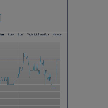
den
3 dny
5 dní
Technická analýza
Historie