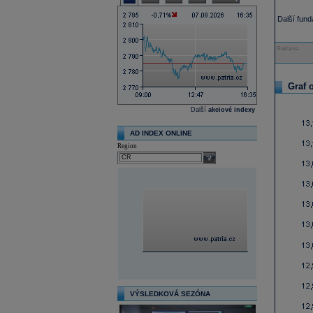
Další fun
Reklama
Graf 
Další
akciové indexy
AD INDEX ONLINE
Region
select
VÝSLEDKOVÁ SEZÓNA