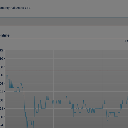
damenty naleznete
zde
.
online
1 