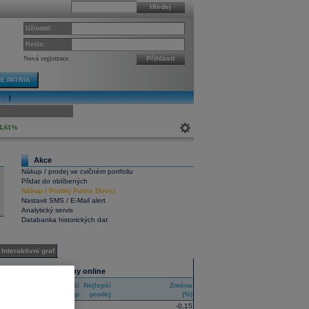
Hledej
Uživatel:
Heslo:
Nová registrace
Přihlásit
E PATRIA
E
|
ivní graf
4,61%
Akce
6
Nákup / prodej ve cvičném portfoliu
Přidat do oblíbených
Nákup
/
Prodej
Patria Direct
Nastavit SMS / E-Mail alert
Analytický servis
Databanka historických dat
Interaktivní graf
Všechny trhy online
Nejlepší
Nejlepší
Změna
RIC
nákup
prodej
(%)
-0,15