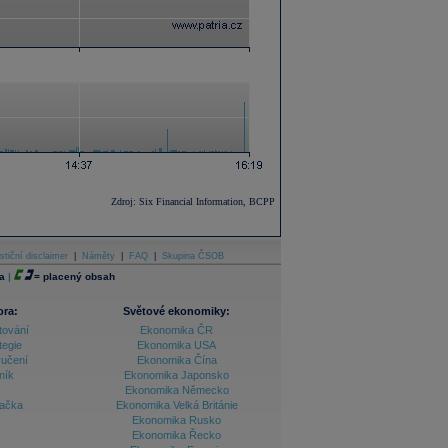
Zdroj: Six Financial Information, BCPP
stiční disclaimer
|
Náměty
|
FAQ
|
Skupina ČSOB
a
|
=
placený obsah
ora:
Světové ekonomiky:
tování
Ekonomika ČR
tegie
Ekonomika USA
ručení
Ekonomika Čína
ník
Ekonomika Japonsko
Ekonomika Německo
lačka
Ekonomika Velká Británie
Ekonomika Rusko
Ekonomika Řecko