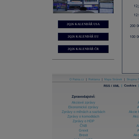
2Q26 KALENDÁŘ USA
2Q26 KALENDÁŘ EU
2Q26 KALENDÁŘ ČR
O Patria.cz
|
Reklama
|
Mapa Stránek
|
Skupina P
|
Cookies
RSS / XML
Zpravodajství:
Akciové zprávy
Ekonomické zprávy
A
Zprávy o měnách a sazbách
Akcie 
Zprávy o komoditách
Akc
Zprávy o HDP
ČNB
A
Grexit
A
Brexit
Akc