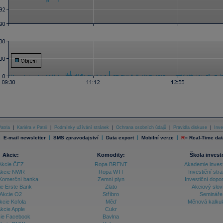
atria
|
Kariéra v Patrii
|
Podmínky užívání stránek
|
Ochrana osobních údajů
|
Pravidla diskuse
|
Inve
|
|
|
|
|
E-mail newsletter
SMS zpravodajství
Data export
Mobilní verze
R
=
Real-Time dat
Akcie:
Komodity:
Škola invest
Akcie ČEZ
Ropa BRENT
Akademie inves
kcie NWR
Ropa WTI
Investiční stra
Komerční banka
Zemní plyn
Investiční dopo
ie Erste Bank
Zlato
Akciový slov
Akcie O2
Stříbro
Semináře
kcie Kofola
Měď
Měnová kalku
kcie Apple
Cukr
ie Facebook
Bavlna