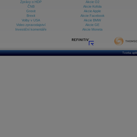
Zprávy o HDP
Akcie O2
ČNB
Akcie Kofola
Grexit
Akcie Apple
Brexit
Akcie Facebook
Volby v USA
Akcie BMW
Video zpravodajství
Akcie GE
Investiční komentáře
Akcie Moneta
Tvorba apl