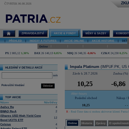
ZKU
ČTVRTEK 06.08.2026
Detail akcie
Impala
Platinum
online
ZPRAVODAJSTVÍ
AKCIE & FONDY
MĚNY & SAZBY
KOMODIT
|
PŘEHLED
|
INDEXY A FUTURES
|
AKCIE ONLINE
|
AKCIE HISTORIE
|
DETA
|
|
|
|
Online
Historie
Zprávy
O společnosti
Hospodaření
PX
2 805,12
1,30%
DAX
26 140,13
0,05%
NDQ
26 348,35
-0,06%
CZK/€
24,230
0,25%
Impala Platinum
(IMPUF.PK, US O
HLEDÁNÍ V DETAILU AKCIÍ
Závěr k 28.7.2026
Změna (%)
select
10,25
-6,86
Pokročilé hledání
Odeslat
After-hours
TOP AKCIE
Poslední obchod
Nákup / 
Název
Návštěvy
10,25
- -
Agilyx Rg
4
BWAQ Rg-A
2
R
- Real-Time data si mohou aktivovat klienti Patria 
iShares USD High Yield Corp
12
Bond UCITS ETF
Online
Historie
Zprávy
O společnosti
Celsius
4
Adaptiv Select ETF
3