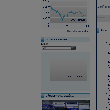
Další fun
Reklama
Graf 
Další
akciové indexy
AD INDEX ONLINE
Region
select
VÝSLEDKOVÁ SEZÓNA