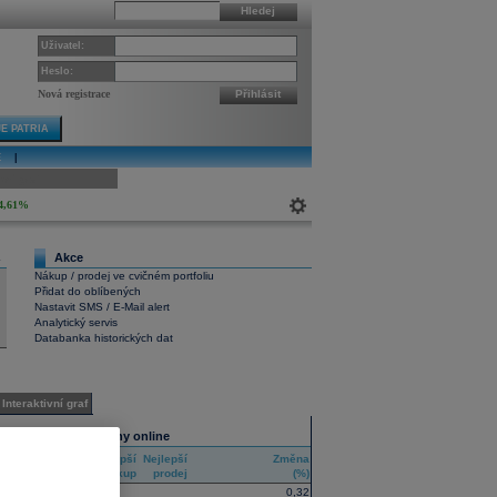
Hledej
Uživatel:
Heslo:
Nová registrace
Přihlásit
E PATRIA
E
|
ivní graf
4,61%
Akce
4
Nákup / prodej ve cvičném portfoliu
Přidat do oblíbených
Nastavit SMS / E-Mail alert
Analytický servis
Databanka historických dat
Interaktivní graf
Všechny trhy online
Nejlepší
Nejlepší
Změna
RIC
nákup
prodej
(%)
0,32