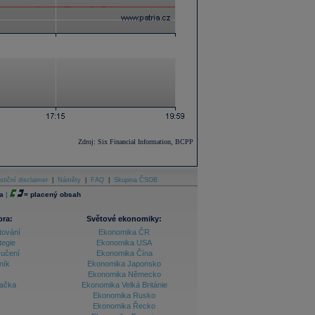
Zdroj: Six Financial Information, BCPP
stiční disclaimer
|
Náměty
|
FAQ
|
Skupina ČSOB
a
|
=
placený obsah
ora:
Světové ekonomiky:
tování
Ekonomika ČR
tegie
Ekonomika USA
ručení
Ekonomika Čína
ník
Ekonomika Japonsko
Ekonomika Německo
lačka
Ekonomika Velká Británie
Ekonomika Rusko
Ekonomika Řecko