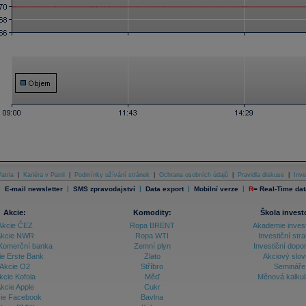
atria
|
Kariéra v Patrii
|
Podmínky užívání stránek
|
Ochrana osobních údajů
|
Pravidla diskuse
|
Inve
|
|
|
|
|
E-mail newsletter
SMS zpravodajství
Data export
Mobilní verze
R
=
Real-Time dat
Akcie:
Komodity:
Škola invest
Akcie ČEZ
Ropa BRENT
Akademie inves
kcie NWR
Ropa WTI
Investiční stra
Komerční banka
Zemní plyn
Investiční dopo
ie Erste Bank
Zlato
Akciový slov
Akcie O2
Stříbro
Semináře
kcie Kofola
Měď
Měnová kalku
kcie Apple
Cukr
ie Facebook
Bavlna