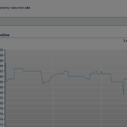
damenty naleznete
zde
.
online
1 