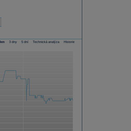
den
3 dny
5 dní
Technická analýza
Historie