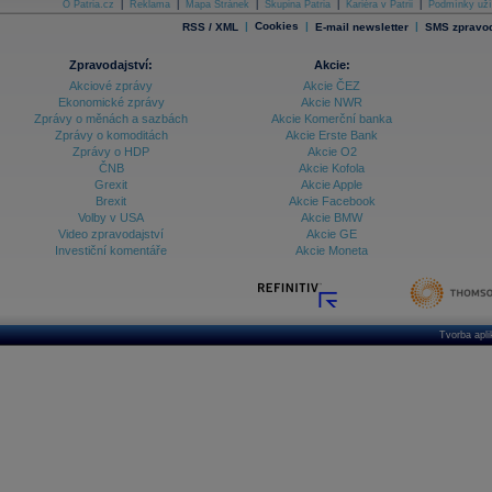
O Patria.cz
|
Reklama
|
Mapa Stránek
|
Skupina Patria
|
Kariéra v Patrii
|
Podmínky uží
|
Cookies
|
|
RSS / XML
E-mail newsletter
SMS zpravod
Zpravodajství:
Akcie:
Akciové zprávy
Akcie ČEZ
Ekonomické zprávy
Akcie NWR
Zprávy o měnách a sazbách
Akcie Komerční banka
Zprávy o komoditách
Akcie Erste Bank
Zprávy o HDP
Akcie O2
ČNB
Akcie Kofola
Grexit
Akcie Apple
Brexit
Akcie Facebook
Volby v USA
Akcie BMW
Video zpravodajství
Akcie GE
Investiční komentáře
Akcie Moneta
Tvorba apl