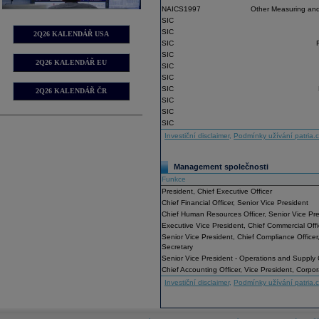
NAICS1997
Other Measuring and
SIC
SIC
2Q26 KALENDÁŘ USA
SIC
SIC
2Q26 KALENDÁŘ EU
SIC
SIC
SIC
2Q26 KALENDÁŘ ČR
SIC
SIC
SIC
Investiční disclaimer
,
Podmínky užívání patria.
Management společnosti
Funkce
President, Chief Executive Officer
Chief Financial Officer, Senior Vice President
Chief Human Resources Officer, Senior Vice Pr
Executive Vice President, Chief Commercial Offi
Senior Vice President, Chief Compliance Office
Secretary
Senior Vice President - Operations and Supply
Chief Accounting Officer, Vice President, Corpor
Investiční disclaimer
,
Podmínky užívání patria.