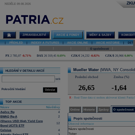
ZKU
NEDĚLE 09.08.2026
Detail akcie
Mueller Water
online
ZPRAVODAJSTVÍ
AKCIE & FONDY
MĚNY & SAZBY
KOMODIT
|
PŘEHLED
|
INDEXY A FUTURES
|
AKCIE ONLINE
|
AKCIE HISTORIE
|
DETA
|
|
|
|
Online
Historie
Zprávy
O společnosti
Hospodaření
PX
2 785,07
-0,71%
DAX
26 319,45
0,69%
CZK/€
24,232
-0,02%
CZK/$
20,966
0,00%
Mueller Water
(MWA, NY Consolid
HLEDÁNÍ V DETAILU AKCIÍ
Poslední obchod
Změna (%)
select
26,65
-1,64
Pokročilé hledání
Odeslat
R
- Real-Time data si mohou aktivovat klienti Patria 
TOP AKCIE
Název
Návštěvy
Online
Historie
Zprávy
O společnosti
Agilyx Rg
4
BWAQ Rg-A
2
Popis společnosti
iShares USD High Yield Corp
12
Obecné informace
Bond UCITS ETF
Název společnosti
Celsius
4
Ticker
Adaptiv Select ETF
3