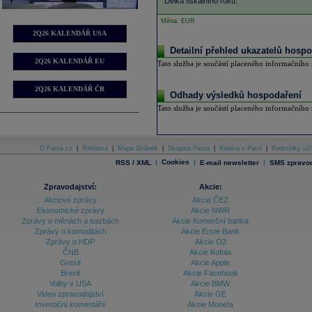
Délka fiskálního roku:
Měna: EUR
2Q26 KALENDÁŘ USA
Detailní přehled ukazatelů hospo
2Q26 KALENDÁŘ EU
Tato služba je součástí placeného informačního z
2Q26 KALENDÁŘ ČR
Odhady výsledků hospodaření
Tato služba je součástí placeného informačního z
O Patria.cz
|
Reklama
|
Mapa Stránek
|
Skupina Patria
|
Kariéra v Patrii
|
Podmínky uží
|
Cookies
|
|
RSS / XML
E-mail newsletter
SMS zpravod
Zpravodajství:
Akcie:
Akciové zprávy
Akcie ČEZ
Ekonomické zprávy
Akcie NWR
Zprávy o měnách a sazbách
Akcie Komerční banka
Zprávy o komoditách
Akcie Erste Bank
Zprávy o HDP
Akcie O2
ČNB
Akcie Kofola
Grexit
Akcie Apple
Brexit
Akcie Facebook
Volby v USA
Akcie BMW
Video zpravodajství
Akcie GE
Investiční komentáře
Akcie Moneta