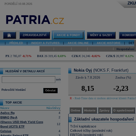
ZKU
PONDĚLÍ 10.08.2026
Detail akcie
Nokia Oyj
online
ZPRAVODAJSTVÍ
AKCIE & FONDY
MĚNY & SAZBY
KOMODIT
|
PŘEHLED
|
INDEXY A FUTURES
|
AKCIE ONLINE
|
AKCIE HISTORIE
|
DETA
|
|
|
|
Online
Historie
Zprávy
O společnosti
Hospodaření
PX
2 785,07
-0,71%
DAX
26 319,45
0,69%
CZK/€
24,246
-0,02%
CZK/$
20,997
0,12%
Nokia Oyj
(NOKS.F, Frankfurt)
HLEDÁNÍ V DETAILU AKCIÍ
Závěr k 7.8.2026
Změna (%)
select
8,15
-2,23
Pokročilé hledání
Odeslat
R
- Real-Time data si mohou aktivovat klienti Patria 
TOP AKCIE
Název
Návštěvy
Online
Historie
Zprávy
O společnosti
Agilyx Rg
4
BWAQ Rg-A
2
Základní ukazatele hospodaření
iShares USD High Yield Corp
12
Tržní kapitalizace
Bond UCITS ETF
Celkové tržby (poslední rok)
Celsius
4
EBITDA (poslední rok)
Adaptiv Select ETF
3