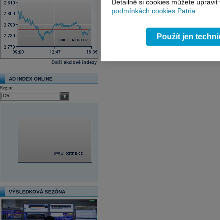
Detailně si cookies můžete upravit
podmínkách cookies Patria
.
Použít jen techn
Další
akciové indexy
AD INDEX ONLINE
Region
select
VÝSLEDKOVÁ SEZÓNA