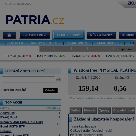
ZKU
NEDĚLE 09.08.2026
Detail akcie
WisdomTree
PHYSICAL
PLATINUM
online
ZPRAVODAJSTVÍ
AKCIE & FONDY
MĚNY & SAZBY
KOMODIT
|
PŘEHLED
|
INDEXY A FUTURES
|
AKCIE ONLINE
|
AKCIE HISTORIE
|
DETA
|
|
|
|
Online
Historie
Zprávy
O společnosti
Hospodaření
PX
2 785,07
-0,71%
DAX
26 319,45
0,69%
CZK/€
24,232
-0,02%
CZK/$
20,966
0,00%
WisdomTree PHYSICAL PLATI
HLEDÁNÍ V DETAILU AKCIÍ
Závěr k 7.8.2026
Změna (%)
select
159,14
0,56
Pokročilé hledání
Odeslat
R
- Real-Time data si mohou aktivovat klienti Patria 
TOP AKCIE
Název
Návštěvy
Online
Historie
Zprávy
O společnosti
Agilyx Rg
4
BWAQ Rg-A
2
Základní ukazatele hospodaření
iShares USD High Yield Corp
12
Tržní kapitalizace
Bond UCITS ETF
Celkové tržby (poslední rok)
Celsius
3
EBITDA (poslední rok)
Adaptiv Select ETF
3