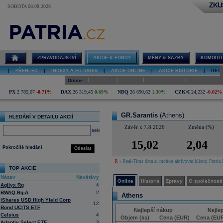
ZKU
SOBOTA 08.08.2026
Detail akcie
GR.Sarantis
online
ZPRAVODAJSTVÍ
AKCIE & FONDY
MĚNY & SAZBY
KOMODIT
|
PŘEHLED
|
INDEXY A FUTURES
|
AKCIE ONLINE
|
AKCIE HISTORIE
|
DETA
|
|
|
|
Online
Historie
Zprávy
O společnosti
Hospodaření
PX
2 785,07
-0,71%
DAX
26 319,45
0,69%
NDQ
26 690,62
1,30%
CZK/€
24,232
-0,02%
GR.Sarantis
(Athens)
HLEDÁNÍ V DETAILU AKCIÍ
Závěr k 7.8.2026
Změna (%)
select
15,02
2,04
Pokročilé hledání
Odeslat
R
- Real-Time data si mohou aktivovat klienti Patria 
TOP AKCIE
Název
Návštěvy
Online
Historie
Zprávy
O společnosti
Agilyx Rg
4
BWAQ Rg-A
2
Athens
iShares USD High Yield Corp
12
Bond UCITS ETF
Nejlepší nákup
Nejle
Celsius
4
Objem (ks)
Cena (EUR)
Cena (EU
Adaptiv Select ETF
3