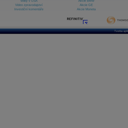
Volby v USA
Akcie BMW
Video zpravodajství
Akcie GE
Investiční komentáře
Akcie Moneta
Tvorba apl