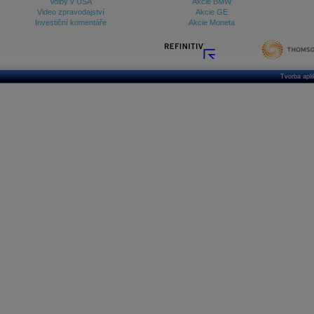
Volby v USA
Akcie BMW
Video zpravodajství
Akcie GE
Investiční komentáře
Akcie Moneta
Tvorba apl