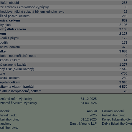
íštích období
253
ze směnek / krátkodobé výpůjčky
0
uhodobých dluhů splatná během jednoho roku
22
běžná pasiva, celkem
219
siva, celkem
832
bý dluh
2 105
obý dluh celkem
2 105
lkem
2 127
 daň z příjmu
172
 podíly
171
pasiva, celkem
372
celkem
3 653
akcie - neumořitelné, netto
0
kapitál celkem
41
ý splacený kapitál
1 277
ený zisk (akumulovaný)
2 542
kcie
-703
apitál, celkem
-239
kapitál celkem
2 918
elkem a vlastní kapitál
6 570
 akcie nesplacené, celkem
70
 známé roční výsledky
31.12.2025
 známé čtvrtletní výsledky
31.03.2026
období:
Annual
Fiskální období:
fiskální rok:
2025
Fiskálního roku:
kálního roku:
31.12.2025
Konec fiskálního čtvrt
auditor:
Ernst & Young LLP
Délka fiskálního čtvrtl
kálního roku:
-