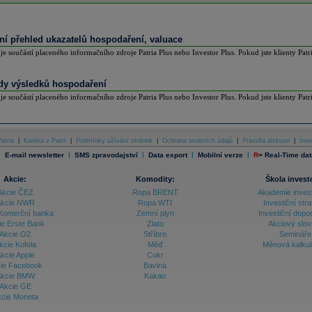
lní přehled ukazatelů hospodaření, valuace
 je součástí placeného informačního zdroje Patria Plus nebo Investor Plus. Pokud jste klienty Patr
y výsledků hospodaření
 je součástí placeného informačního zdroje Patria Plus nebo Investor Plus. Pokud jste klienty Patr
atria
|
Kariéra v Patrii
|
Podmínky užívání stránek
|
Ochrana osobních údajů
|
Pravidla diskuse
|
Inve
|
|
|
|
|
E-mail newsletter
SMS zpravodajství
Data export
Mobilní verze
R
=
Real-Time dat
Akcie:
Komodity:
Škola invest
Akcie ČEZ
Ropa BRENT
Akademie inves
kcie NWR
Ropa WTI
Investiční stra
Komerční banka
Zemní plyn
Investiční dopo
ie Erste Bank
Zlato
Akciový slov
Akcie O2
Stříbro
Semináře
kcie Kofola
Měď
Měnová kalku
kcie Apple
Cukr
ie Facebook
Bavlna
kcie BMW
Kakao
Akcie GE
cie Moneta