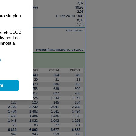
(12M klouzavě)
2,02
h položek (12M klouzavě)
30,97
tí)
2,95
pro skupinu
11 166,20 mil. USD
12M klouzavě)
8,06
12M klouzavě)
1,40
Zdroj: Reuters
ránek ČSOB,
kytnout co
innost a
Poslední aktualizace: 01.08.2026
a
2025/2
2025/3
2025/4
2026/1
419
449
364
345
11
20
21
18
431
470
386
363
ím
786
756
689
809
939
917
827
965
1 222
1 226
1 243
1 274
128
120
145
154
2 720
2 732
2 601
2 755
1 484
1 482
1 511
1 494
1 488
1 484
1 486
1 526
1 043
1 022
1 002
1 026
79
83
77
81
6 814
6 802
6 677
6 882
347
345
353
380