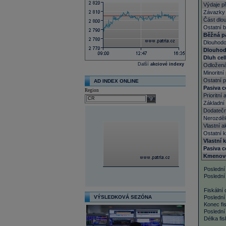
Výdaje př
Závazky 
Část dlo
Ostatní 
Běžná pa
Dlouhodo
Dlouhod
Dluh ce
Další
akciové indexy
Odložená
Minoritní
Ostatní 
AD INDEX ONLINE
Pasiva 
Region
Prioritní 
select
Základní 
Dodatečn
Nerozděl
Vlastní a
Ostatní k
Vlastní 
Pasiva c
Kmenové
Poslední
Poslední
Fiskální 
VÝSLEDKOVÁ SEZÓNA
Poslední 
Konec fis
Poslední 
Délka fis