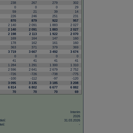
238
267
279
302
0
0
0
29
59
21
39
14
226
246
251
231
870
879
922
957
2 140
2 091
1 883
2 027
2 140
2 091
1 883
2 027
2 198
2 113
1 922
2 070
169
164
147
160
178
162
161
160
363
371
379
369
3 719
3 667
3 492
3 674
0
0
0
0
41
41
41
41
1 284
1 291
1 300
1 310
2 596
2 641
2 679
2 752
-726
-726
-738
-775
-100
-112
-97
-120
3 095
3 135
3 185
3 208
6 814
6 802
6 677
6 882
70
70
70
69
Interim
2026
letí:
31.03.2026
etí:
-