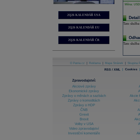
Měna: USD
2Q26 KALENDÁŘ USA
Detai
Tato služba
2Q26 KALENDÁŘ EU
Odhad
2Q26 KALENDÁŘ ČR
Tato služba
O Patria.cz
|
Reklama
|
Mapa Stránek
|
Skupina P
|
Cookies
RSS / XML
Zpravodajství:
Akciové zprávy
Ekonomické zprávy
A
Zprávy o měnách a sazbách
Akcie 
Zprávy o komoditách
Akc
Zprávy o HDP
ČNB
A
Grexit
A
Brexit
Akc
Volby v USA
A
Video zpravodajství
Investiční komentáře
Ak