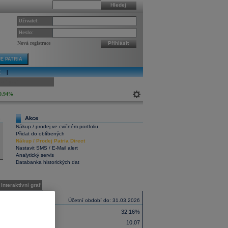
Hledej
Uživatel:
Heslo:
Nová registrace
Přihlásit
E PATRIA
E
|
ivní graf
0,94%
Akce
8
Nákup / prodej ve cvičném portfoliu
Přidat do oblíbených
Nákup
/
Prodej
Patria Direct
Nastavit SMS / E-Mail alert
Analytický servis
Databanka historických dat
Interaktivní graf
Účetní období do: 31.03.2026
louzavě)
32,16%
o jmění (ROE, 12M
10,07