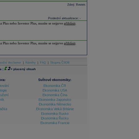
Zdroj: Reuters
Poslední aktualizace: -
ia Plus nebo Investor Plus, musíte se nejprve
přihlásit
.
ia Plus nebo Investor Plus, musíte se nejprve
přihlásit
.
stiční disclaimer
|
Náměty
|
FAQ
|
Skupina ČSOB
a
|
=
placený obsah
ora:
Světové ekonomiky:
tování
Ekonomika ČR
tegie
Ekonomika USA
ručení
Ekonomika Čína
ník
Ekonomika Japonsko
Ekonomika Německo
lačka
Ekonomika Velká Británie
Ekonomika Rusko
Ekonomika Řecko
Ekonomika Francie