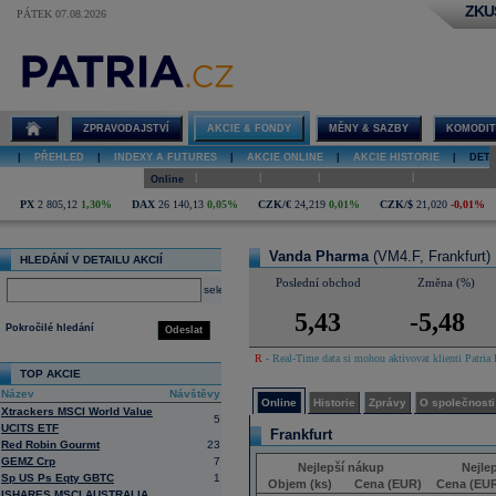
ZKU
PÁTEK 07.08.2026
Detail akcie
Vanda Pharma
online
ZPRAVODAJSTVÍ
AKCIE & FONDY
MĚNY & SAZBY
KOMODIT
|
PŘEHLED
|
INDEXY A FUTURES
|
AKCIE ONLINE
|
AKCIE HISTORIE
|
DETA
|
|
|
|
Online
Historie
Zprávy
O společnosti
Hospodaření
PX
2 805,12
1,30%
DAX
26 140,13
0,05%
CZK/€
24,219
0,01%
CZK/$
21,020
-0,01%
Vanda Pharma
(VM4.F, Frankfurt)
HLEDÁNÍ V DETAILU AKCIÍ
Poslední obchod
Změna (%)
select
5,43
-5,48
Pokročilé hledání
Odeslat
R
- Real-Time data si mohou aktivovat klienti Patria 
TOP AKCIE
Název
Návštěvy
Online
Historie
Zprávy
O společnosti
Xtrackers MSCI World Value
5
UCITS ETF
Frankfurt
Red Robin Gourmt
23
GEMZ Crp
7
Nejlepší nákup
Nejle
Sp US Ps Eqty GBTC
1
Objem (ks)
Cena (EUR)
Cena (EU
ISHARES MSCI AUSTRALIA