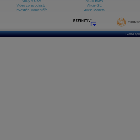
Volby v USA
Akcie BMW
Video zpravodajství
Akcie GE
Investiční komentáře
Akcie Moneta
Tvorba apl