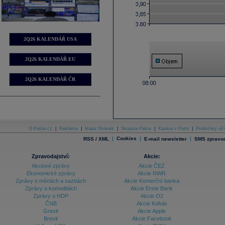
2Q26 KALENDÁŘ USA
2Q26 KALENDÁŘ EU
2Q26 KALENDÁŘ ČR
O Patria.cz
|
Reklama
|
Mapa Stránek
|
Skupina Patria
|
Kariéra v Patrii
|
Podmínky uží
|
Cookies
|
|
RSS / XML
E-mail newsletter
SMS zpravod
Zpravodajství:
Akcie:
Akciové zprávy
Akcie ČEZ
Ekonomické zprávy
Akcie NWR
Zprávy o měnách a sazbách
Akcie Komerční banka
Zprávy o komoditách
Akcie Erste Bank
Zprávy o HDP
Akcie O2
ČNB
Akcie Kofola
Grexit
Akcie Apple
Brexit
Akcie Facebook