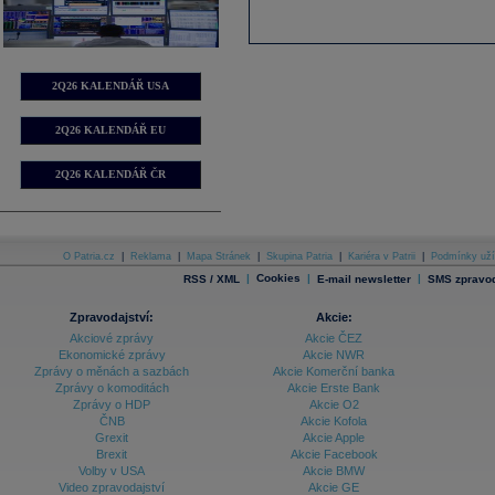
2Q26 KALENDÁŘ USA
2Q26 KALENDÁŘ EU
2Q26 KALENDÁŘ ČR
O Patria.cz
|
Reklama
|
Mapa Stránek
|
Skupina Patria
|
Kariéra v Patrii
|
Podmínky uží
|
Cookies
|
|
RSS / XML
E-mail newsletter
SMS zpravod
Zpravodajství:
Akcie:
Akciové zprávy
Akcie ČEZ
Ekonomické zprávy
Akcie NWR
Zprávy o měnách a sazbách
Akcie Komerční banka
Zprávy o komoditách
Akcie Erste Bank
Zprávy o HDP
Akcie O2
ČNB
Akcie Kofola
Grexit
Akcie Apple
Brexit
Akcie Facebook
Volby v USA
Akcie BMW
Video zpravodajství
Akcie GE