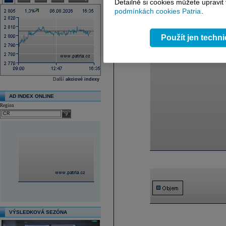
Detailně si cookies můžete upravit
podmínkách cookies Patria
.
Použít jen techn
Další
akciové indexy
AD INDEX ONLINE
Region
select
VÝSLEDKOVÁ SEZÓNA