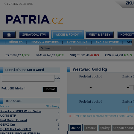
ZKU
ČTVRTEK 06.08.2026
Detail akcie
Westward
Gold Rg online
ZPRAVODAJSTVÍ
AKCIE & FONDY
MĚNY & SAZBY
KOMODIT
|
PŘEHLED
|
INDEXY A FUTURES
|
AKCIE ONLINE
|
AKCIE HISTORIE
|
DETA
|
|
|
|
Online
Historie
Zprávy
O společnosti
Hospodaření
PX
2 805,12
1,30%
DAX
26 140,13
0,05%
NDQ
26 321,46
-0,16%
CZK/€
24,231
0,24%
Westward Gold Rg
HLEDÁNÍ V DETAILU AKCIÍ
Poslední obchod
Změna 
select
-
-
Pokročilé hledání
Odeslat
TOP AKCIE
Poslední obchod
Změna 
Název
Návštěvy
-
-
Xtrackers MSCI World Value
5
UCITS ETF
R
- Real-Time data si mohou aktivovat klienti Patria 
Red Robin Gourmt
23
GEMZ Crp
7
Online
Historie
Zprávy
O společnosti
Sp US Ps Eqty GBTC
1
ISHARES MSCI AUSTRALIA