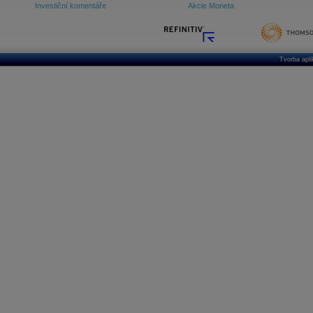
Investiční komentáře
Akcie Moneta
Tvorba apl