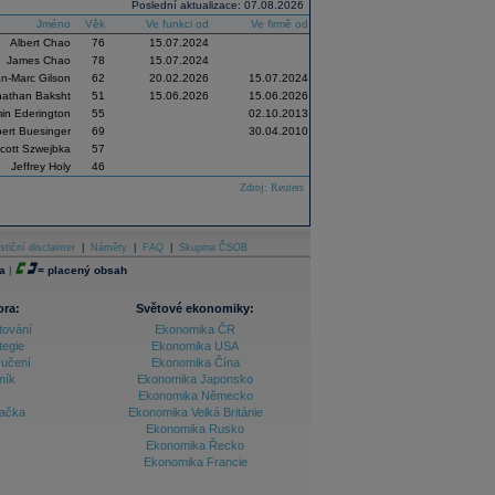
Poslední aktualizace: 07.08.2026
Jméno
Věk
Ve funkci od
Ve firmě od
Albert Chao
76
15.07.2024
James Chao
78
15.07.2024
n-Marc Gilson
62
20.02.2026
15.07.2024
nathan Baksht
51
15.06.2026
15.06.2026
in Ederington
55
02.10.2013
ert Buesinger
69
30.04.2010
cott Szwejbka
57
Jeffrey Holy
46
Zdroj: Reuters
stiční disclaimer
|
Náměty
|
FAQ
|
Skupina ČSOB
a
|
=
placený obsah
ora:
Světové ekonomiky:
tování
Ekonomika ČR
tegie
Ekonomika USA
ručení
Ekonomika Čína
ník
Ekonomika Japonsko
Ekonomika Německo
lačka
Ekonomika Velká Británie
Ekonomika Rusko
Ekonomika Řecko
Ekonomika Francie