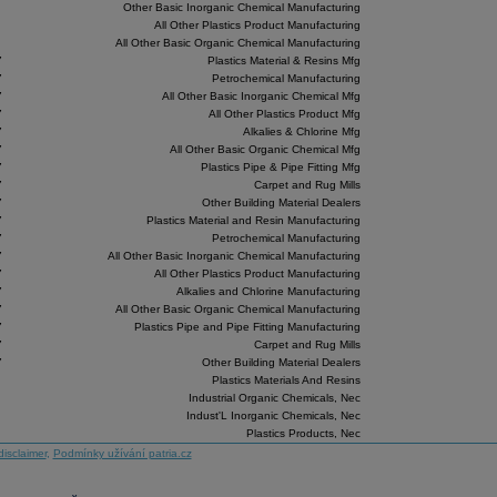
Other Basic Inorganic Chemical Manufacturing
All Other Plastics Product Manufacturing
All Other Basic Organic Chemical Manufacturing
7
Plastics Material & Resins Mfg
7
Petrochemical Manufacturing
7
All Other Basic Inorganic Chemical Mfg
7
All Other Plastics Product Mfg
7
Alkalies & Chlorine Mfg
7
All Other Basic Organic Chemical Mfg
7
Plastics Pipe & Pipe Fitting Mfg
7
Carpet and Rug Mills
7
Other Building Material Dealers
7
Plastics Material and Resin Manufacturing
7
Petrochemical Manufacturing
7
All Other Basic Inorganic Chemical Manufacturing
7
All Other Plastics Product Manufacturing
7
Alkalies and Chlorine Manufacturing
7
All Other Basic Organic Chemical Manufacturing
7
Plastics Pipe and Pipe Fitting Manufacturing
7
Carpet and Rug Mills
7
Other Building Material Dealers
Plastics Materials And Resins
Industrial Organic Chemicals, Nec
Indust'L Inorganic Chemicals, Nec
Plastics Products, Nec
disclaimer
,
Podmínky užívání patria.cz