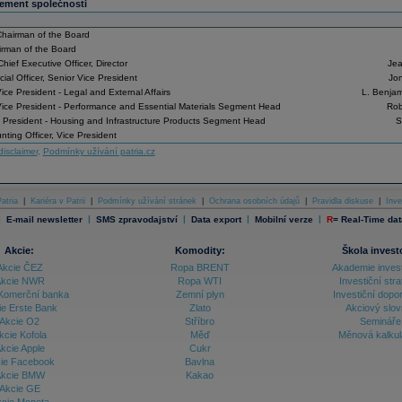
ment společnosti
Chairman of the Board
irman of the Board
hief Executive Officer, Director
Jea
cial Officer, Senior Vice President
Jo
ice President - Legal and External Affairs
L. Benjam
Vice President - Performance and Essential Materials Segment Head
Rob
 President - Housing and Infrastructure Products Segment Head
S
nting Officer, Vice President
disclaimer
,
Podmínky užívání patria.cz
atria
|
Kariéra v Patrii
|
Podmínky užívání stránek
|
Ochrana osobních údajů
|
Pravidla diskuse
|
Inve
|
|
|
|
|
E-mail newsletter
SMS zpravodajství
Data export
Mobilní verze
R
=
Real-Time dat
Akcie:
Komodity:
Škola invest
Akcie ČEZ
Ropa BRENT
Akademie inves
kcie NWR
Ropa WTI
Investiční stra
Komerční banka
Zemní plyn
Investiční dopo
ie Erste Bank
Zlato
Akciový slov
Akcie O2
Stříbro
Semináře
kcie Kofola
Měď
Měnová kalku
kcie Apple
Cukr
ie Facebook
Bavlna
kcie BMW
Kakao
Akcie GE