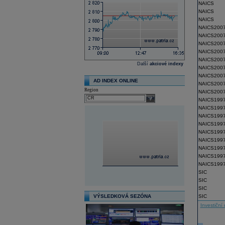
NAICS
NAICS
NAICS
NAICS200
NAICS200
NAICS200
NAICS200
NAICS200
Další
akciové indexy
NAICS200
NAICS200
AD INDEX ONLINE
NAICS200
Region
NAICS200
select
NAICS199
NAICS199
NAICS199
NAICS199
NAICS199
NAICS199
NAICS199
NAICS199
NAICS199
SIC
SIC
SIC
VÝSLEDKOVÁ SEZÓNA
SIC
Investiční 