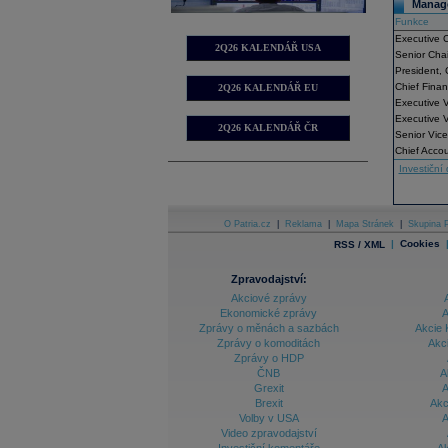
Manage
Funkce
Executive 
2Q26 KALENDÁŘ USA
Senior Cha
President, C
Chief Finan
2Q26 KALENDÁŘ EU
Executive V
Executive 
2Q26 KALENDÁŘ ČR
Senior Vice
Chief Accou
Investiční 
O Patria.cz
|
Reklama
|
Mapa Stránek
|
Skupina P
|
Cookies
RSS / XML
Zpravodajství:
Akciové zprávy
Ekonomické zprávy
A
Zprávy o měnách a sazbách
Akcie 
Zprávy o komoditách
Akc
Zprávy o HDP
ČNB
A
Grexit
A
Brexit
Akc
Volby v USA
A
Video zpravodajství