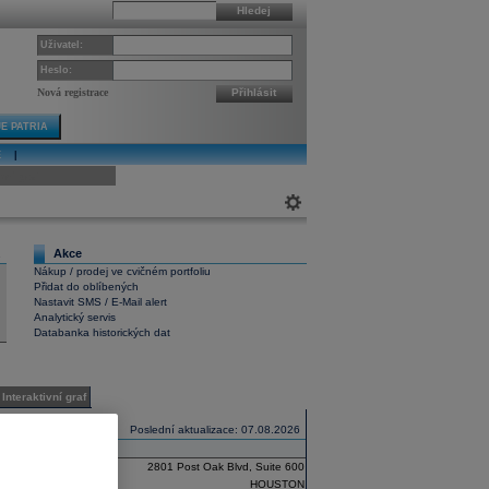
Hledej
Uživatel:
Heslo:
Nová registrace
Přihlásit
E PATRIA
E
|
ivní graf
Akce
1
Nákup / prodej ve cvičném portfoliu
Přidat do oblíbených
Nastavit SMS / E-Mail alert
Analytický servis
Databanka historických dat
Interaktivní graf
Poslední aktualizace: 07.08.2026
2801 Post Oak Blvd, Suite 600
HOUSTON